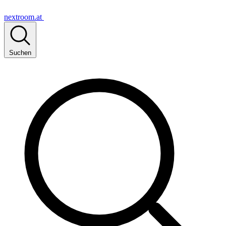
nextroom.at
Suchen