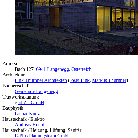
Adresse
Bach 127,
6941 Langenegg
,
Österreich
Architektur
Fink Thurnher Architekten
(
Josef Fink
,
Markus Thurnher
)
Bauherrschaft
Gemeinde Langenegg
Tragwerksplanung
gbd ZT GmbH
Bauphysik
Lothar Künz
Haustechnik / Elektro
Andreas Hecht
Haustechnik / Heizung, Lüftung, Sanitär
E-Plus Planungsteam GmbH