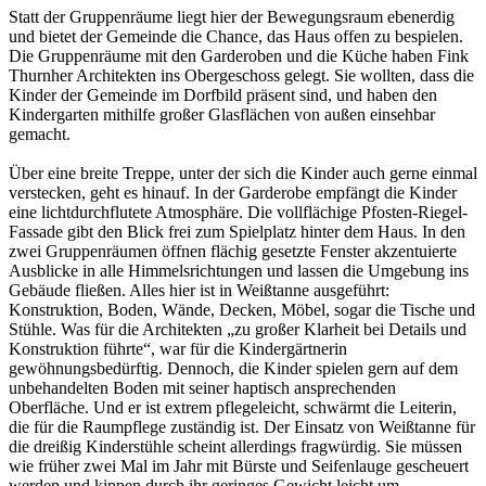
Statt der Gruppenräume liegt hier der Bewegungsraum ebenerdig
und bietet der Gemeinde die Chance, das Haus offen zu bespielen.
Die Gruppenräume mit den Garderoben und die Küche haben Fink
Thurnher Architekten ins Obergeschoss gelegt. Sie wollten, dass die
Kinder der Gemeinde im Dorfbild präsent sind, und haben den
Kindergarten mithilfe großer Glasflächen von außen einsehbar
gemacht.
Über eine breite Treppe, unter der sich die Kinder auch gerne einmal
verstecken, geht es hinauf. In der Garderobe empfängt die Kinder
eine lichtdurchflutete Atmosphäre. Die vollflächige Pfosten-Riegel-
Fassade gibt den Blick frei zum Spielplatz hinter dem Haus. In den
zwei Gruppenräumen öffnen flächig gesetzte Fenster akzentuierte
Ausblicke in alle Himmelsrichtungen und lassen die Umgebung ins
Gebäude fließen. Alles hier ist in Weißtanne ausgeführt:
Konstruktion, Boden, Wände, Decken, Möbel, sogar die Tische und
Stühle. Was für die Architekten „zu großer Klarheit bei Details und
Konstruktion führte“, war für die Kindergärtnerin
gewöhnungsbedürftig. Dennoch, die Kinder spielen gern auf dem
unbehandelten Boden mit seiner haptisch ansprechenden
Oberfläche. Und er ist extrem pflegeleicht, schwärmt die Leiterin,
die für die Raumpflege zuständig ist. Der Einsatz von Weißtanne für
die dreißig Kinderstühle scheint allerdings fragwürdig. Sie müssen
wie früher zwei Mal im Jahr mit Bürste und Seifenlauge gescheuert
werden und kippen durch ihr geringes Gewicht leicht um.