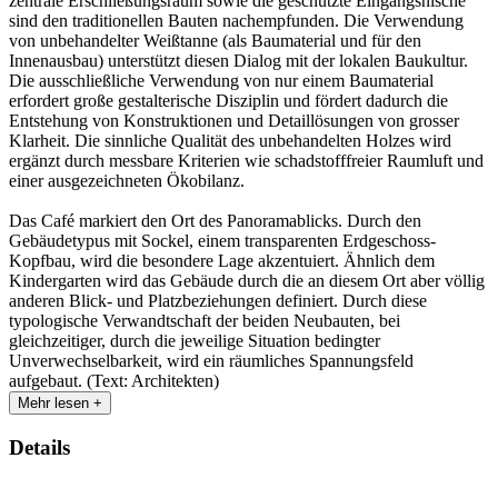
zentrale Erschließungsraum sowie die geschützte Eingangsnische
sind den traditionellen Bauten nachempfunden. Die Verwendung
von unbehandelter Weißtanne (als Baumaterial und für den
Innenausbau) unterstützt diesen Dialog mit der lokalen Baukultur.
Die ausschließliche Verwendung von nur einem Baumaterial
erfordert große gestalterische Disziplin und fördert dadurch die
Entstehung von Konstruktionen und Detaillösungen von grosser
Klarheit. Die sinnliche Qualität des unbehandelten Holzes wird
ergänzt durch messbare Kriterien wie schadstofffreier Raumluft und
einer ausgezeichneten Ökobilanz.
Das Café markiert den Ort des Panoramablicks. Durch den
Gebäudetypus mit Sockel, einem transparenten Erdgeschoss-
Kopfbau, wird die besondere Lage akzentuiert. Ähnlich dem
Kindergarten wird das Gebäude durch die an diesem Ort aber völlig
anderen Blick- und Platzbeziehungen definiert. Durch diese
typologische Verwandtschaft der beiden Neubauten, bei
gleichzeitiger, durch die jeweilige Situation bedingter
Unverwechselbarkeit, wird ein räumliches Spannungsfeld
aufgebaut. (Text: Architekten)
Mehr lesen +
Details