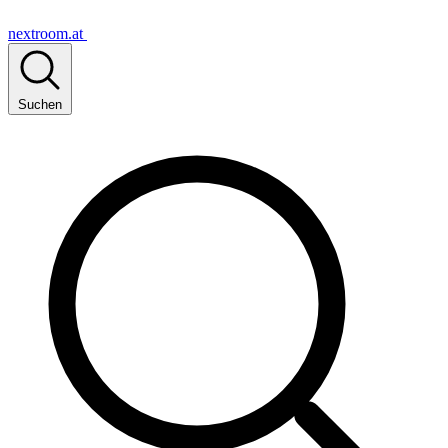
nextroom.at
Suchen