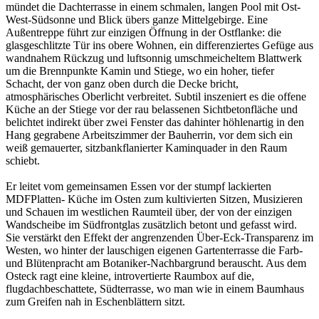
mündet die Dachterrasse in einem schmalen, langen Pool mit Ost-
West-Südsonne und Blick übers ganze Mittelgebirge. Eine
Außentreppe führt zur einzigen Öffnung in der Ostflanke: die
glasgeschlitzte Tür ins obere Wohnen, ein differenziertes Gefüge aus
wandnahem Rückzug und luftsonnig umschmeicheltem Blattwerk
um die Brennpunkte Kamin und Stiege, wo ein hoher, tiefer
Schacht, der von ganz oben durch die Decke bricht,
atmosphärisches Oberlicht verbreitet. Subtil inszeniert es die offene
Küche an der Stiege vor der rau belassenen Sichtbetonfläche und
belichtet indirekt über zwei Fenster das dahinter höhlenartig in den
Hang gegrabene Arbeitszimmer der Bauherrin, vor dem sich ein
weiß gemauerter, sitzbankflanierter Kaminquader in den Raum
schiebt.
Er leitet vom gemeinsamen Essen vor der stumpf lackierten
MDFPlatten- Küche im Osten zum kultivierten Sitzen, Musizieren
und Schauen im westlichen Raumteil über, der von der einzigen
Wandscheibe im Südfrontglas zusätzlich betont und gefasst wird.
Sie verstärkt den Effekt der angrenzenden Über-Eck-Transparenz im
Westen, wo hinter der lauschigen eigenen Gartenterrasse die Farb-
und Blütenpracht am Botaniker-Nachbargrund berauscht. Aus dem
Osteck ragt eine kleine, introvertierte Raumbox auf die,
flugdachbeschattete, Südterrasse, wo man wie in einem Baumhaus
zum Greifen nah in Eschenblättern sitzt.