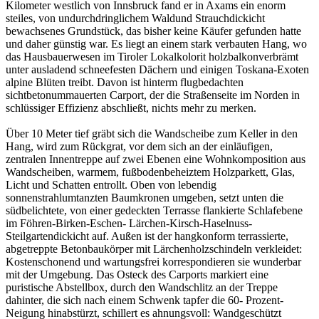
Kilometer westlich von Innsbruck fand er in Axams ein enorm
steiles, von undurchdringlichem Waldund Strauchdickicht
bewachsenes Grundstück, das bisher keine Käufer gefunden hatte
und daher günstig war. Es liegt an einem stark verbauten Hang, wo
das Hausbauerwesen im Tiroler Lokalkolorit holzbalkonverbrämt
unter ausladend schneefesten Dächern und einigen Toskana-Exoten
alpine Blüten treibt. Davon ist hinterm flugbedachten
sichtbetonummauerten Carport, der die Straßenseite im Norden in
schlüssiger Effizienz abschließt, nichts mehr zu merken.
Über 10 Meter tief gräbt sich die Wandscheibe zum Keller in den
Hang, wird zum Rückgrat, vor dem sich an der einläufigen,
zentralen Innentreppe auf zwei Ebenen eine Wohnkomposition aus
Wandscheiben, warmem, fußbodenbeheiztem Holzparkett, Glas,
Licht und Schatten entrollt. Oben von lebendig
sonnenstrahlumtanzten Baumkronen umgeben, setzt unten die
südbelichtete, von einer gedeckten Terrasse flankierte Schlafebene
im Föhren-Birken-Eschen- Lärchen-Kirsch-Haselnuss-
Steilgartendickicht auf. Außen ist der hangkonform terrassierte,
abgetreppte Betonbaukörper mit Lärchenholzschindeln verkleidet:
Kostenschonend und wartungsfrei korrespondieren sie wunderbar
mit der Umgebung. Das Osteck des Carports markiert eine
puristische Abstellbox, durch den Wandschlitz an der Treppe
dahinter, die sich nach einem Schwenk tapfer die 60- Prozent-
Neigung hinabstürzt, schillert es ahnungsvoll: Wandgeschützt