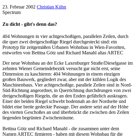
23. Februar 2002
Christian Kühn
Spectrum
Zu dicht - gibt's denn das?
404 Wohnungen in vier achtgeschoßigen, parallelen Zeilen, durch
die quer zwei dreigeschoßige Riegel durchgesteckt sind: ein
Prototyp für zeitgemäßen Urbanen Wohnbau in Wien-Favoriten,
entworfen von Bettina Götz und Richard Manahl alias ARTEC
Der neue Wohnbau an der Ecke Laxenburger Straße/Dieselgasse im
zehnten Wiener Gemeindebezirk versucht gar nicht erst, seine
Dimension zu kaschieren: 404 Wohnungen in einem einzigen
großen Bauwerk, gegliedert zwar, aber mit der kühlen Logik des
Maschinenbaus. Vier achtgeschoßige, parallele Zeilen sind in Nord-
Süd-Richtung angeordnet, in Querrichtung durchdrungen von zwei
dreigeschoßigen Riegeln, die an den Enden gefährlich auskragen.
Einer der beiden Riegel schwebt bodennah an der Nordseite und
bildet eine breite gedeckte Passage. Der andere setzt auf der Höhe
des vierten Geschoßes an und überbrückt die zwischen den Zeilen
liegenden begrünten Zwischenräume.
Bettina Götz und Richard Manahl - die zusammen unter dem
Namen ARTEC firmieren - haben mit diesem Wohnbau für die