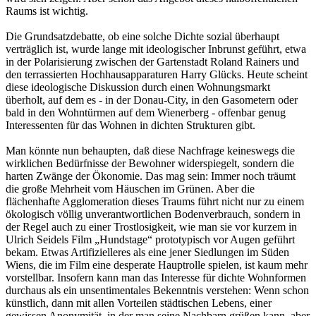
Raums ist wichtig.
Die Grundsatzdebatte, ob eine solche Dichte sozial überhaupt
verträglich ist, wurde lange mit ideologischer Inbrunst geführt, etwa
in der Polarisierung zwischen der Gartenstadt Roland Rainers und
den terrassierten Hochhausapparaturen Harry Glücks. Heute scheint
diese ideologische Diskussion durch einen Wohnungsmarkt
überholt, auf dem es - in der Donau-City, in den Gasometern oder
bald in den Wohntürmen auf dem Wienerberg - offenbar genug
Interessenten für das Wohnen in dichten Strukturen gibt.
Man könnte nun behaupten, daß diese Nachfrage keineswegs die
wirklichen Bedürfnisse der Bewohner widerspiegelt, sondern die
harten Zwänge der Ökonomie. Das mag sein: Immer noch träumt
die große Mehrheit vom Häuschen im Grünen. Aber die
flächenhafte Agglomeration dieses Traums führt nicht nur zu einem
ökologisch völlig unverantwortlichen Bodenverbrauch, sondern in
der Regel auch zu einer Trostlosigkeit, wie man sie vor kurzem in
Ulrich Seidels Film „Hundstage“ prototypisch vor Augen geführt
bekam. Etwas Artifizielleres als eine jener Siedlungen im Süden
Wiens, die im Film eine desperate Hauptrolle spielen, ist kaum mehr
vorstellbar. Insofern kann man das Interesse für dichte Wohnformen
durchaus als ein unsentimentales Bekenntnis verstehen: Wenn schon
künstlich, dann mit allen Vorteilen städtischen Lebens, einer
gewissen Anonymität, in der man seine Nachbarn grüßen kann, aber