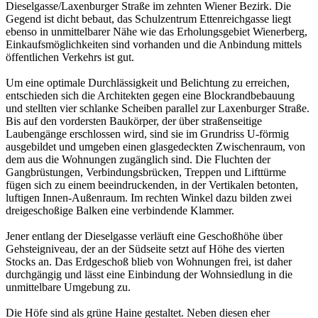
Dieselgasse/Laxenburger Straße im zehnten Wiener Bezirk. Die
Gegend ist dicht bebaut, das Schulzentrum Ettenreichgasse liegt
ebenso in unmittelbarer Nähe wie das Erholungsgebiet Wienerberg,
Einkaufsmöglichkeiten sind vorhanden und die Anbindung mittels
öffentlichen Verkehrs ist gut.
Um eine optimale Durchlässigkeit und Belichtung zu erreichen,
entschieden sich die Architekten gegen eine Blockrandbebauung
und stellten vier schlanke Scheiben parallel zur Laxenburger Straße.
Bis auf den vordersten Baukörper, der über straßenseitige
Laubengänge erschlossen wird, sind sie im Grundriss U-förmig
ausgebildet und umgeben einen glasgedeckten Zwischenraum, von
dem aus die Wohnungen zugänglich sind. Die Fluchten der
Gangbrüstungen, Verbindungsbrücken, Treppen und Lifttürme
fügen sich zu einem beeindruckenden, in der Vertikalen betonten,
luftigen Innen-Außenraum. Im rechten Winkel dazu bilden zwei
dreigeschoßige Balken eine verbindende Klammer.
Jener entlang der Dieselgasse verläuft eine Geschoßhöhe über
Gehsteigniveau, der an der Südseite setzt auf Höhe des vierten
Stocks an. Das Erdgeschoß blieb von Wohnungen frei, ist daher
durchgängig und lässt eine Einbindung der Wohnsiedlung in die
unmittelbare Umgebung zu.
Die Höfe sind als grüne Haine gestaltet. Neben diesen eher