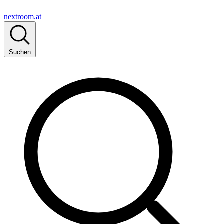
nextroom.at
Suchen