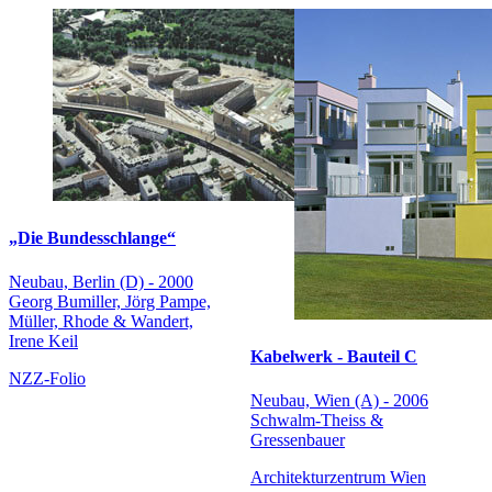
„Die Bundesschlange“
Neubau, Berlin (D) - 2000
Georg Bumiller, Jörg Pampe,
Müller, Rhode & Wandert,
Irene Keil
Kabelwerk - Bauteil C
NZZ-Folio
Neubau, Wien (A) - 2006
Schwalm-Theiss &
Gressenbauer
Architekturzentrum Wien