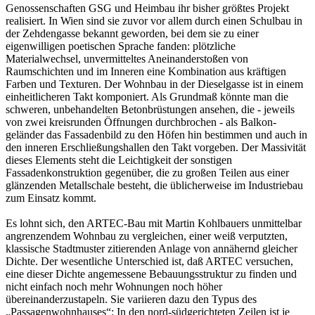
Genossenschaften GSG und Heimbau ihr bisher größtes Projekt
realisiert. In Wien sind sie zuvor vor allem durch einen Schulbau in
der Zehdengasse bekannt geworden, bei dem sie zu einer
eigenwilligen poetischen Sprache fanden: plötzliche
Materialwechsel, unvermitteltes Aneinanderstoßen von
Raumschichten und im Inneren eine Kombination aus kräftigen
Farben und Texturen. Der Wohnbau in der Dieselgasse ist in einem
einheitlicheren Takt komponiert. Als Grundmaß könnte man die
schweren, unbehandelten Betonbrüstungen ansehen, die - jeweils
von zwei kreisrunden Öffnungen durchbrochen - als Balkon-
geländer das Fassadenbild zu den Höfen hin bestimmen und auch in
den inneren Erschließungshallen den Takt vorgeben. Der Massivität
dieses Elements steht die Leichtigkeit der sonstigen
Fassadenkonstruktion gegenüber, die zu großen Teilen aus einer
glänzenden Metallschale besteht, die üblicherweise im Industriebau
zum Einsatz kommt.
Es lohnt sich, den ARTEC-Bau mit Martin Kohlbauers unmittelbar
angrenzendem Wohnbau zu vergleichen, einer weiß verputzten,
klassische Stadtmuster zitierenden Anlage von annähernd gleicher
Dichte. Der wesentliche Unterschied ist, daß ARTEC versuchen,
eine dieser Dichte angemessene Bebauungsstruktur zu finden und
nicht einfach noch mehr Wohnungen noch höher
übereinanderzustapeln. Sie variieren dazu den Typus des
„Passagenwohnhauses“: In den nord-südgerichteten Zeilen ist je