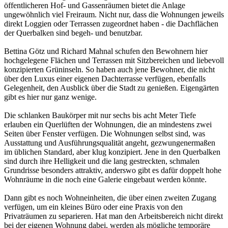
öffentlicheren Hof- und Gassenräumen bietet die Anlage
ungewöhnlich viel Freiraum. Nicht nur, dass die Wohnungen jeweils
direkt Loggien oder Terrassen zugeordnet haben - die Dachflächen
der Querbalken sind begeh- und benutzbar.
Bettina Götz und Richard Mahnal schufen den Bewohnern hier
hochgelegene Flächen und Terrassen mit Sitzbereichen und liebevoll
konzipierten Grüninseln. So haben auch jene Bewohner, die nicht
über den Luxus einer eigenen Dachterrasse verfügen, ebenfalls
Gelegenheit, den Ausblick über die Stadt zu genießen. Eigengärten
gibt es hier nur ganz wenige.
Die schlanken Baukörper mit nur sechs bis acht Meter Tiefe
erlauben ein Querlüften der Wohnungen, die an mindestens zwei
Seiten über Fenster verfügen. Die Wohnungen selbst sind, was
Ausstattung und Ausführungsqualität angeht, gezwungenermaßen
im üblichen Standard, aber klug konzipiert. Jene in den Querbalken
sind durch ihre Helligkeit und die lang gestreckten, schmalen
Grundrisse besonders attraktiv, anderswo gibt es dafür doppelt hohe
Wohnräume in die noch eine Galerie eingebaut werden könnte.
Dann gibt es noch Wohneinheiten, die über einen zweiten Zugang
verfügen, um ein kleines Büro oder eine Praxis von den
Privaträumen zu separieren. Hat man den Arbeitsbereich nicht direkt
bei der eigenen Wohnung dabei, werden als mögliche temporäre