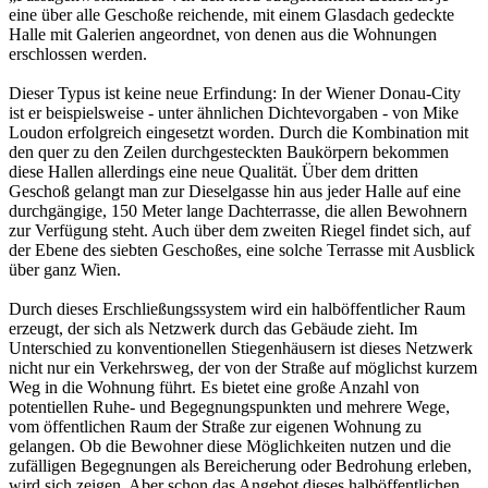
eine über alle Geschoße reichende, mit einem Glasdach gedeckte
Halle mit Galerien angeordnet, von denen aus die Wohnungen
erschlossen werden.
Dieser Typus ist keine neue Erfindung: In der Wiener Donau-City
ist er beispielsweise - unter ähnlichen Dichtevorgaben - von Mike
Loudon erfolgreich eingesetzt worden. Durch die Kombination mit
den quer zu den Zeilen durchgesteckten Baukörpern bekommen
diese Hallen allerdings eine neue Qualität. Über dem dritten
Geschoß gelangt man zur Dieselgasse hin aus jeder Halle auf eine
durchgängige, 150 Meter lange Dachterrasse, die allen Bewohnern
zur Verfügung steht. Auch über dem zweiten Riegel findet sich, auf
der Ebene des siebten Geschoßes, eine solche Terrasse mit Ausblick
über ganz Wien.
Durch dieses Erschließungssystem wird ein halböffentlicher Raum
erzeugt, der sich als Netzwerk durch das Gebäude zieht. Im
Unterschied zu konventionellen Stiegenhäusern ist dieses Netzwerk
nicht nur ein Verkehrsweg, der von der Straße auf möglichst kurzem
Weg in die Wohnung führt. Es bietet eine große Anzahl von
potentiellen Ruhe- und Begegnungspunkten und mehrere Wege,
vom öffentlichen Raum der Straße zur eigenen Wohnung zu
gelangen. Ob die Bewohner diese Möglichkeiten nutzen und die
zufälligen Begegnungen als Bereicherung oder Bedrohung erleben,
wird sich zeigen. Aber schon das Angebot dieses halböffentlichen