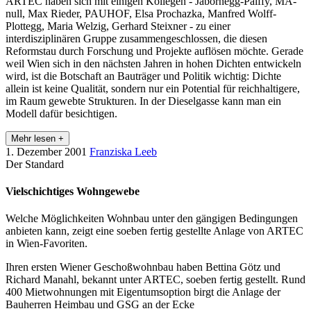
ARTEC haben sich mit einigen Kollegen - Jabornegg-Palffy, MA-
null, Max Rieder, PAUHOF, Elsa Prochazka, Manfred Wolff-
Plottegg, Maria Welzig, Gerhard Steixner - zu einer
interdisziplinären Gruppe zusammengeschlossen, die diesen
Reformstau durch Forschung und Projekte auflösen möchte. Gerade
weil Wien sich in den nächsten Jahren in hohen Dichten entwickeln
wird, ist die Botschaft an Bauträger und Politik wichtig: Dichte
allein ist keine Qualität, sondern nur ein Potential für reichhaltigere,
im Raum gewebte Strukturen. In der Dieselgasse kann man ein
Modell dafür besichtigen.
Mehr lesen +
1. Dezember 2001
Franziska Leeb
Der Standard
Vielschichtiges Wohngewebe
Welche Möglichkeiten Wohnbau unter den gängigen Bedingungen
anbieten kann, zeigt eine soeben fertig gestellte Anlage von ARTEC
in Wien-Favoriten.
Ihren ersten Wiener Geschoßwohnbau haben Bettina Götz und
Richard Manahl, bekannt unter ARTEC, soeben fertig gestellt. Rund
400 Mietwohnungen mit Eigentumsoption birgt die Anlage der
Bauherren Heimbau und GSG an der Ecke