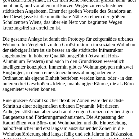
nicht muß, und vor allem mit kurzen Wegen zu verschiedenen
städtischen Angeboten. Einer der großen Vorteile des Standorts an
der Dieselgasse ist die unmittelbare Nähe zu einem der größten
Schulzentren Wiens, das über ein Netz von begrünten Wegen
kreuzungsfrei zu erreichen ist.
Die gesamte Anlage ist damit ein Prototyp für zeitgemäßes urbanes
Wohnen. Im Vergleich zu den Großstrukturen im sozialen Wohnbau
der siebziger Jahre ist sie besser an die städtische Infrastruktur
angebunden, in höherer Qualität ausgeführt (etwa mit Holz-
Aluminium-Fenstern) und auch in den Grundrissen wesentlich
intelligenter konzipiert. Immerhin gibt es Wohnungstypen mit zwei
Eingängen, in denen eine Generationswohnung oder eine
Ordination als eigene Einheit betrieben werden kann, oder - in den
unteren drei Geschoßen - kleine, unabhängige Räume, die als Büro
angemietet werden können.
Eine größere Anzahl solcher flexibler Zonen wäre der nächste
Schritt zu einer zeitgemäßen urbanen Dynamik. Mit diesem
Anliegen stößt man aber rasch an die engen Grenzen der heu-tigen
Baugesetze und Förderungsmechanismen. Die Anpassung der
Raumhöhen von Büro- und Wohnbauten und die Einbeziehung
halböffentlicher und erst langsam auszubauender Zonen in die
Wohnbauförderung sind längst fällig und seit Jahren in Diskussion.