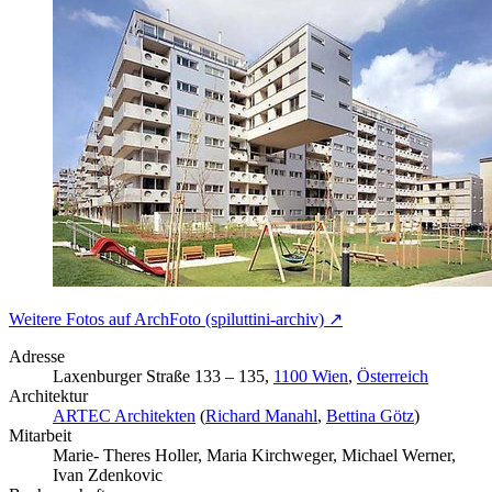
Weitere Fotos auf ArchFoto (spiluttini-archiv) ↗
Adresse
Laxenburger Straße 133 – 135,
1100 Wien
,
Österreich
Architektur
ARTEC Architekten
(
Richard Manahl
,
Bettina Götz
)
Mitarbeit
Marie- Theres Holler, Maria Kirchweger, Michael Werner,
Ivan Zdenkovic