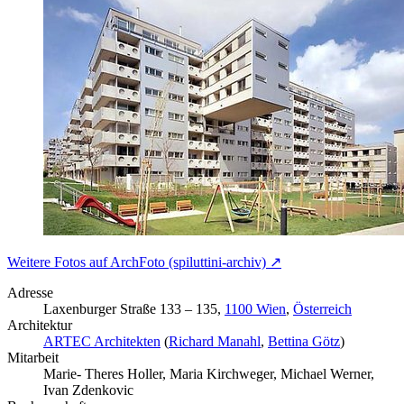
Weitere Fotos auf ArchFoto (spiluttini-archiv) ↗
Adresse
Laxenburger Straße 133 – 135,
1100 Wien
,
Österreich
Architektur
ARTEC Architekten
(
Richard Manahl
,
Bettina Götz
)
Mitarbeit
Marie- Theres Holler, Maria Kirchweger, Michael Werner,
Ivan Zdenkovic