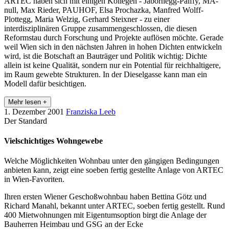
ARTEC haben sich mit einigen Kollegen - Jabornegg-Palffy, MA-
null, Max Rieder, PAUHOF, Elsa Prochazka, Manfred Wolff-
Plottegg, Maria Welzig, Gerhard Steixner - zu einer
interdisziplinären Gruppe zusammengeschlossen, die diesen
Reformstau durch Forschung und Projekte auflösen möchte. Gerade
weil Wien sich in den nächsten Jahren in hohen Dichten entwickeln
wird, ist die Botschaft an Bauträger und Politik wichtig: Dichte
allein ist keine Qualität, sondern nur ein Potential für reichhaltigere,
im Raum gewebte Strukturen. In der Dieselgasse kann man ein
Modell dafür besichtigen.
Mehr lesen +
1. Dezember 2001
Franziska Leeb
Der Standard
Vielschichtiges Wohngewebe
Welche Möglichkeiten Wohnbau unter den gängigen Bedingungen
anbieten kann, zeigt eine soeben fertig gestellte Anlage von ARTEC
in Wien-Favoriten.
Ihren ersten Wiener Geschoßwohnbau haben Bettina Götz und
Richard Manahl, bekannt unter ARTEC, soeben fertig gestellt. Rund
400 Mietwohnungen mit Eigentumsoption birgt die Anlage der
Bauherren Heimbau und GSG an der Ecke