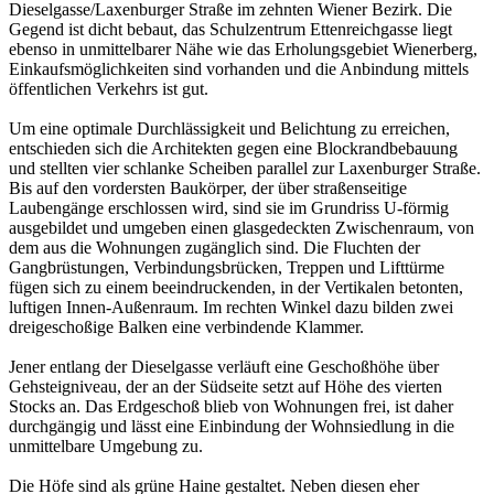
Dieselgasse/Laxenburger Straße im zehnten Wiener Bezirk. Die
Gegend ist dicht bebaut, das Schulzentrum Ettenreichgasse liegt
ebenso in unmittelbarer Nähe wie das Erholungsgebiet Wienerberg,
Einkaufsmöglichkeiten sind vorhanden und die Anbindung mittels
öffentlichen Verkehrs ist gut.
Um eine optimale Durchlässigkeit und Belichtung zu erreichen,
entschieden sich die Architekten gegen eine Blockrandbebauung
und stellten vier schlanke Scheiben parallel zur Laxenburger Straße.
Bis auf den vordersten Baukörper, der über straßenseitige
Laubengänge erschlossen wird, sind sie im Grundriss U-förmig
ausgebildet und umgeben einen glasgedeckten Zwischenraum, von
dem aus die Wohnungen zugänglich sind. Die Fluchten der
Gangbrüstungen, Verbindungsbrücken, Treppen und Lifttürme
fügen sich zu einem beeindruckenden, in der Vertikalen betonten,
luftigen Innen-Außenraum. Im rechten Winkel dazu bilden zwei
dreigeschoßige Balken eine verbindende Klammer.
Jener entlang der Dieselgasse verläuft eine Geschoßhöhe über
Gehsteigniveau, der an der Südseite setzt auf Höhe des vierten
Stocks an. Das Erdgeschoß blieb von Wohnungen frei, ist daher
durchgängig und lässt eine Einbindung der Wohnsiedlung in die
unmittelbare Umgebung zu.
Die Höfe sind als grüne Haine gestaltet. Neben diesen eher