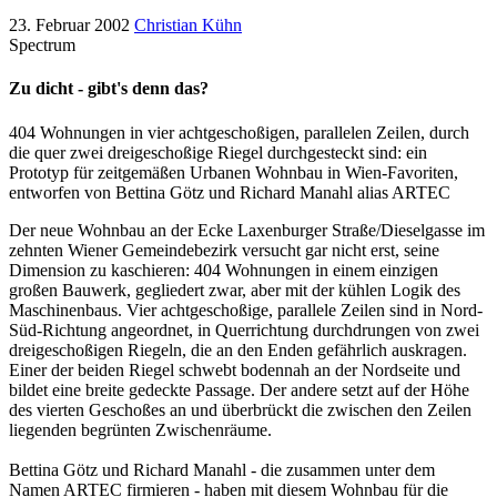
23. Februar 2002
Christian Kühn
Spectrum
Zu dicht - gibt's denn das?
404 Wohnungen in vier achtgeschoßigen, parallelen Zeilen, durch
die quer zwei dreigeschoßige Riegel durchgesteckt sind: ein
Prototyp für zeitgemäßen Urbanen Wohnbau in Wien-Favoriten,
entworfen von Bettina Götz und Richard Manahl alias ARTEC
Der neue Wohnbau an der Ecke Laxenburger Straße/Dieselgasse im
zehnten Wiener Gemeindebezirk versucht gar nicht erst, seine
Dimension zu kaschieren: 404 Wohnungen in einem einzigen
großen Bauwerk, gegliedert zwar, aber mit der kühlen Logik des
Maschinenbaus. Vier achtgeschoßige, parallele Zeilen sind in Nord-
Süd-Richtung angeordnet, in Querrichtung durchdrungen von zwei
dreigeschoßigen Riegeln, die an den Enden gefährlich auskragen.
Einer der beiden Riegel schwebt bodennah an der Nordseite und
bildet eine breite gedeckte Passage. Der andere setzt auf der Höhe
des vierten Geschoßes an und überbrückt die zwischen den Zeilen
liegenden begrünten Zwischenräume.
Bettina Götz und Richard Manahl - die zusammen unter dem
Namen ARTEC firmieren - haben mit diesem Wohnbau für die