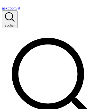
nextroom.at
Suchen