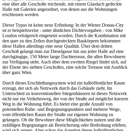
eine über alle Geschoße reichende, mit einem Glasdach gedeckte
Halle mit Galerien angeordnet, von denen aus die Wohnungen
erschlossen werden.
Dieser Typus ist keine neue Erfindung: In der Wiener Donau-City
ist er beispielsweise - unter ähnlichen Dichtevorgaben - von Mike
Loudon erfolgreich eingesetzt worden. Durch die Kombination mit
den quer zu den Zeilen durchgesteckten Baukörpern bekommen
diese Hallen allerdings eine neue Qualität. Über dem dritten
Geschoß gelangt man zur Dieselgasse hin aus jeder Halle auf eine
durchgängige, 150 Meter lange Dachterrasse, die allen Bewohnern
zur Verfügung steht. Auch über dem zweiten Riegel findet sich, auf
der Ebene des siebten Geschoßes, eine solche Terrasse mit Ausblick
über ganz Wien.
Durch dieses Erschließungssystem wird ein halböffentlicher Raum
erzeugt, der sich als Netzwerk durch das Gebäude zieht. Im
Unterschied zu konventionellen Stiegenhäusern ist dieses Netzwerk
nicht nur ein Verkehrsweg, der von der Straße auf möglichst kurzem
Weg in die Wohnung führt. Es bietet eine große Anzahl von
potentiellen Ruhe- und Begegnungspunkten und mehrere Wege,
vom öffentlichen Raum der Straße zur eigenen Wohnung zu
gelangen. Ob die Bewohner diese Möglichkeiten nutzen und die
zufälligen Begegnungen als Bereicherung oder Bedrohung erleben,
wird sich zeigen. Aber schon das Angebot dieses halböffentlichen