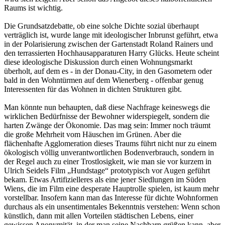
Raums ist wichtig.
Die Grundsatzdebatte, ob eine solche Dichte sozial überhaupt
verträglich ist, wurde lange mit ideologischer Inbrunst geführt, etwa
in der Polarisierung zwischen der Gartenstadt Roland Rainers und
den terrassierten Hochhausapparaturen Harry Glücks. Heute scheint
diese ideologische Diskussion durch einen Wohnungsmarkt
überholt, auf dem es - in der Donau-City, in den Gasometern oder
bald in den Wohntürmen auf dem Wienerberg - offenbar genug
Interessenten für das Wohnen in dichten Strukturen gibt.
Man könnte nun behaupten, daß diese Nachfrage keineswegs die
wirklichen Bedürfnisse der Bewohner widerspiegelt, sondern die
harten Zwänge der Ökonomie. Das mag sein: Immer noch träumt
die große Mehrheit vom Häuschen im Grünen. Aber die
flächenhafte Agglomeration dieses Traums führt nicht nur zu einem
ökologisch völlig unverantwortlichen Bodenverbrauch, sondern in
der Regel auch zu einer Trostlosigkeit, wie man sie vor kurzem in
Ulrich Seidels Film „Hundstage“ prototypisch vor Augen geführt
bekam. Etwas Artifizielleres als eine jener Siedlungen im Süden
Wiens, die im Film eine desperate Hauptrolle spielen, ist kaum mehr
vorstellbar. Insofern kann man das Interesse für dichte Wohnformen
durchaus als ein unsentimentales Bekenntnis verstehen: Wenn schon
künstlich, dann mit allen Vorteilen städtischen Lebens, einer
gewissen Anonymität, in der man seine Nachbarn grüßen kann, aber