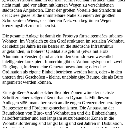
nicht muß, und vor allem mit kurzen Wegen zu verschiedenen
städtischen Angeboten. Einer der großen Vorteile des Standorts an
der Dieselgasse ist die unmittelbare Nähe zu einem der größten
Schulzentren Wiens, das über ein Netz von begrünten Wegen
kreuzungsfrei zu erreichen ist.
Die gesamte Anlage ist damit ein Prototyp für zeitgemäßes urbanes
Wohnen. Im Vergleich zu den Großstrukturen im sozialen Wohnbau
der siebziger Jahre ist sie besser an die städtische Infrastruktur
angebunden, in höherer Qualität ausgeführt (etwa mit Holz-
Aluminium-Fenstern) und auch in den Grundrissen wesentlich
intelligenter konzipiert. Immerhin gibt es Wohnungstypen mit zwei
Eingängen, in denen eine Generationswohnung oder eine
Ordination als eigene Einheit betrieben werden kann, oder - in den
unteren drei Geschoßen - kleine, unabhängige Räume, die als Büro
angemietet werden können.
Eine größere Anzahl solcher flexibler Zonen wäre der nächste
Schritt zu einer zeitgemäßen urbanen Dynamik. Mit diesem
Anliegen stößt man aber rasch an die engen Grenzen der heu-tigen
Baugesetze und Förderungsmechanismen. Die Anpassung der
Raumhöhen von Büro- und Wohnbauten und die Einbeziehung
halböffentlicher und erst langsam auszubauender Zonen in die
Wohnbauförderung sind längst fällig und seit Jahren in Diskussion.