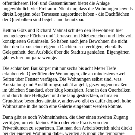
öffentlicheren Hof- und Gassenräumen bietet die Anlage
ungewöhnlich viel Freiraum. Nicht nur, dass die Wohnungen jeweils
direkt Loggien oder Terrassen zugeordnet haben - die Dachflächen
der Querbalken sind begeh- und benutzbar.
Bettina Götz und Richard Mahnal schufen den Bewohnern hier
hochgelegene Flächen und Terrassen mit Sitzbereichen und liebevoll
konzipierten Grüninseln. So haben auch jene Bewohner, die nicht
über den Luxus einer eigenen Dachterrasse verfügen, ebenfalls
Gelegenheit, den Ausblick über die Stadt zu genießen. Eigengärten
gibt es hier nur ganz wenige.
Die schlanken Baukörper mit nur sechs bis acht Meter Tiefe
erlauben ein Querlüften der Wohnungen, die an mindestens zwei
Seiten über Fenster verfügen. Die Wohnungen selbst sind, was
Ausstattung und Ausführungsqualität angeht, gezwungenermaßen
im üblichen Standard, aber klug konzipiert. Jene in den Querbalken
sind durch ihre Helligkeit und die lang gestreckten, schmalen
Grundrisse besonders attraktiv, anderswo gibt es dafür doppelt hohe
Wohnräume in die noch eine Galerie eingebaut werden könnte.
Dann gibt es noch Wohneinheiten, die über einen zweiten Zugang
verfügen, um ein kleines Büro oder eine Praxis von den
Privaträumen zu separieren. Hat man den Arbeitsbereich nicht direkt
bei der eigenen Wohnung dabei, werden als mögliche temporäre