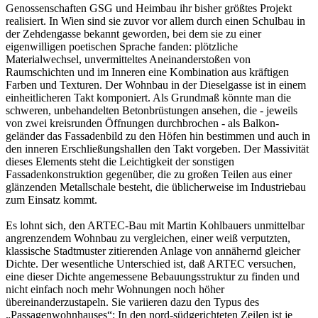
Genossenschaften GSG und Heimbau ihr bisher größtes Projekt
realisiert. In Wien sind sie zuvor vor allem durch einen Schulbau in
der Zehdengasse bekannt geworden, bei dem sie zu einer
eigenwilligen poetischen Sprache fanden: plötzliche
Materialwechsel, unvermitteltes Aneinanderstoßen von
Raumschichten und im Inneren eine Kombination aus kräftigen
Farben und Texturen. Der Wohnbau in der Dieselgasse ist in einem
einheitlicheren Takt komponiert. Als Grundmaß könnte man die
schweren, unbehandelten Betonbrüstungen ansehen, die - jeweils
von zwei kreisrunden Öffnungen durchbrochen - als Balkon-
geländer das Fassadenbild zu den Höfen hin bestimmen und auch in
den inneren Erschließungshallen den Takt vorgeben. Der Massivität
dieses Elements steht die Leichtigkeit der sonstigen
Fassadenkonstruktion gegenüber, die zu großen Teilen aus einer
glänzenden Metallschale besteht, die üblicherweise im Industriebau
zum Einsatz kommt.
Es lohnt sich, den ARTEC-Bau mit Martin Kohlbauers unmittelbar
angrenzendem Wohnbau zu vergleichen, einer weiß verputzten,
klassische Stadtmuster zitierenden Anlage von annähernd gleicher
Dichte. Der wesentliche Unterschied ist, daß ARTEC versuchen,
eine dieser Dichte angemessene Bebauungsstruktur zu finden und
nicht einfach noch mehr Wohnungen noch höher
übereinanderzustapeln. Sie variieren dazu den Typus des
„Passagenwohnhauses“: In den nord-südgerichteten Zeilen ist je