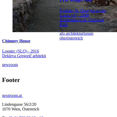
EFH Wenger Öhn
Neubau, St. Georgen an der
Gusen (A) - 2009
Architekturwerk Christoph
Kalb
afo architekturforum
oberösterreich
Chimney House
Logatec (SLO) - 2016
Dekleva Gregorič arhitekti
newroom
Footer
nextroom.at
Lindengasse 56/2/20
1070 Wien, Österreich