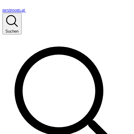
nextroom.at
Suchen