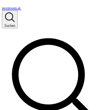
nextroom.at
Suchen