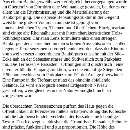
Aus einem Bauträgerwettbewerb erfolgreich hervorgegangen wurde
im Oberdorf von Dornbirn eine Wohnanlage gestaltet, bei der es vor
allem um die Rhythmisierung und die Materialisierung der
Baukörper ging. Die disperse Bebauungsstruktur in der Gegend
weist keine großen Volumina auf, sie ist geprägt von
unterschiedlichen Typen, Themen und Oberflächen. Einzig markant
sind einige alte Rheintalhäuser mit ihrem charakteristischen Holz-
Schindelpanzer. Christian Lenz formulierte also einen strengen
Baukörper, dem - orientiert an den schönen Aussichtszonen – außen
liegende Terrassenzonen so vorgeblendet wurden, dass der Eindruck
von zwei versetzt angeordneten Baukörpern entsteht; mit der Süd–
Ecke nah an der Sebastianstrasse und Südwestlich zum Parkplatz
hin. Die Terrassen = Fassaden - Öffnungen sind quadratisch - eine
davon erfüllt die Eingangsfunktion, wo eine einläufige Stiege den
Höhenunterschied vom Parkplatz zum EG der Anlage überwindet.
Eine Rampe in die Tiefgarage nützt das ohnehin abfallende
Gelände. Es wird ein logisch-ebenes Erdgeschoß-Niveau
geschaffen, wenngleich es in der Natur womöglich nicht so
vorgesehen war.
Die überdachten Terrassenzonen puffern das Haus gegen die
Öffentlichkeit, differenzieren mittels Schattenwirkung das Kubische
und die Lärchenschindeln verleihen der Fassade eine lebendige
Textur. Das Konzept ist ablesbar, die Grundrisse, Fassaden, Schnitte
sind präzise, funktionell und gut proportioniert. Die Höhe des