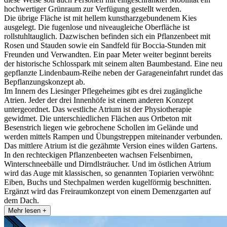
hochwertiger Grünraum zur Verfügung gestellt werden.
Die übrige Fläche ist mit hellem kunstharzgebundenem Kies
ausgelegt. Die fugenlose und niveaugleiche Oberfläche ist
rollstuhltauglich. Dazwischen befinden sich ein Pflanzenbeet mit
Rosen und Stauden sowie ein Sandfeld für Boccia-Stunden mit
Freunden und Verwandten. Ein paar Meter weiter beginnt bereits
der historische Schlosspark mit seinem alten Baumbestand. Eine neu
gepflanzte Lindenbaum-Reihe neben der Garageneinfahrt rundet das
Bepflanzungskonzept ab.
Im Innern des Liesinger Pflegeheimes gibt es drei zugängliche
Atrien. Jeder der drei Innenhöfe ist einem anderen Konzept
untergeordnet. Das westliche Atrium ist der Physiotherapie
gewidmet. Die unterschiedlichen Flächen aus Ortbeton mit
Besenstrich liegen wie gebrochene Schollen im Gelände und
werden mittels Rampen und Übungstreppen miteinander verbunden.
Das mittlere Atrium ist die gezähmte Version eines wilden Gartens.
In den rechteckigen Pflanzenbeeten wachsen Felsenbirnen,
Winterschneebälle und Dirndlsträucher. Und im östlichen Atrium
wird das Auge mit klassischen, so genannten Topiarien verwöhnt:
Eiben, Buchs und Stechpalmen werden kugelförmig beschnitten.
Ergänzt wird das Freiraumkonzept von einem Demenzgarten auf
dem Dach.
Mehr lesen +