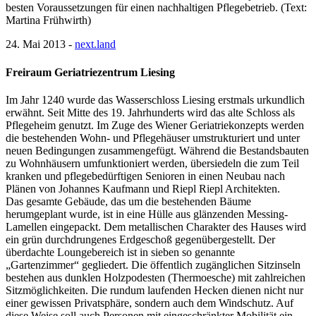
besten Voraussetzungen für einen nachhaltigen Pflegebetrieb. (Text:
Martina Frühwirth)
24. Mai 2013 -
next.land
Freiraum Geriatriezentrum Liesing
Im Jahr 1240 wurde das Wasserschloss Liesing erstmals urkundlich
erwähnt. Seit Mitte des 19. Jahrhunderts wird das alte Schloss als
Pflegeheim genutzt. Im Zuge des Wiener Geriatriekonzepts werden
die bestehenden Wohn- und Pflegehäuser umstrukturiert und unter
neuen Bedingungen zusammengefügt. Während die Bestandsbauten
zu Wohnhäusern umfunktioniert werden, übersiedeln die zum Teil
kranken und pflegebedürftigen Senioren in einen Neubau nach
Plänen von Johannes Kaufmann und Riepl Riepl Architekten.
Das gesamte Gebäude, das um die bestehenden Bäume
herumgeplant wurde, ist in eine Hülle aus glänzenden Messing-
Lamellen eingepackt. Dem metallischen Charakter des Hauses wird
ein grün durchdrungenes Erdgeschoß gegenübergestellt. Der
überdachte Loungebereich ist in sieben so genannte
„Gartenzimmer“ gegliedert. Die öffentlich zugänglichen Sitzinseln
bestehen aus dunklen Holzpodesten (Thermoesche) mit zahlreichen
Sitzmöglichkeiten. Die rundum laufenden Hecken dienen nicht nur
einer gewissen Privatsphäre, sondern auch dem Windschutz. Auf
diese Weise soll auch Personen mit eingeschränkter Mobilität ein