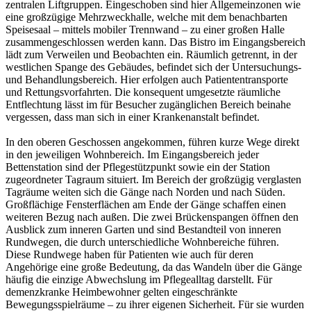
zentralen Liftgruppen. Eingeschoben sind hier Allgemeinzonen wie
eine großzügige Mehrzweckhalle, welche mit dem benachbarten
Speisesaal – mittels mobiler Trennwand – zu einer großen Halle
zusammengeschlossen werden kann. Das Bistro im Eingangsbereich
lädt zum Verweilen und Beobachten ein. Räumlich getrennt, in der
westlichen Spange des Gebäudes, befindet sich der Untersuchungs-
und Behandlungsbereich. Hier erfolgen auch Patiententransporte
und Rettungsvorfahrten. Die konsequent umgesetzte räumliche
Entflechtung lässt im für Besucher zugänglichen Bereich beinahe
vergessen, dass man sich in einer Krankenanstalt befindet.
In den oberen Geschossen angekommen, führen kurze Wege direkt
in den jeweiligen Wohnbereich. Im Eingangsbereich jeder
Bettenstation sind der Pflegestützpunkt sowie ein der Station
zugeordneter Tagraum situiert. Im Bereich der großzügig verglasten
Tagräume weiten sich die Gänge nach Norden und nach Süden.
Großflächige Fensterflächen am Ende der Gänge schaffen einen
weiteren Bezug nach außen. Die zwei Brückenspangen öffnen den
Ausblick zum inneren Garten und sind Bestandteil von inneren
Rundwegen, die durch unterschiedliche Wohnbereiche führen.
Diese Rundwege haben für Patienten wie auch für deren
Angehörige eine große Bedeutung, da das Wandeln über die Gänge
häufig die einzige Abwechslung im Pflegealltag darstellt. Für
demenzkranke Heimbewohner gelten eingeschränkte
Bewegungsspielräume – zu ihrer eigenen Sicherheit. Für sie wurden