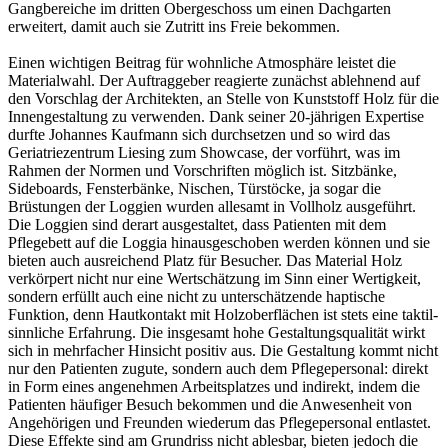
Gangbereiche im dritten Obergeschoss um einen Dachgarten
erweitert, damit auch sie Zutritt ins Freie bekommen.
Einen wichtigen Beitrag für wohnliche Atmosphäre leistet die
Materialwahl. Der Auftraggeber reagierte zunächst ablehnend auf
den Vorschlag der Architekten, an Stelle von Kunststoff Holz für die
Innengestaltung zu verwenden. Dank seiner 20-jährigen Expertise
durfte Johannes Kaufmann sich durchsetzen und so wird das
Geriatriezentrum Liesing zum Showcase, der vorführt, was im
Rahmen der Normen und Vorschriften möglich ist. Sitzbänke,
Sideboards, Fensterbänke, Nischen, Türstöcke, ja sogar die
Brüstungen der Loggien wurden allesamt in Vollholz ausgeführt.
Die Loggien sind derart ausgestaltet, dass Patienten mit dem
Pflegebett auf die Loggia hinausgeschoben werden können und sie
bieten auch ausreichend Platz für Besucher. Das Material Holz
verkörpert nicht nur eine Wertschätzung im Sinn einer Wertigkeit,
sondern erfüllt auch eine nicht zu unterschätzende haptische
Funktion, denn Hautkontakt mit Holzoberflächen ist stets eine taktil-
sinnliche Erfahrung. Die insgesamt hohe Gestaltungsqualität wirkt
sich in mehrfacher Hinsicht positiv aus. Die Gestaltung kommt nicht
nur den Patienten zugute, sondern auch dem Pflegepersonal: direkt
in Form eines angenehmen Arbeitsplatzes und indirekt, indem die
Patienten häufiger Besuch bekommen und die Anwesenheit von
Angehörigen und Freunden wiederum das Pflegepersonal entlastet.
Diese Effekte sind am Grundriss nicht ablesbar, bieten jedoch die