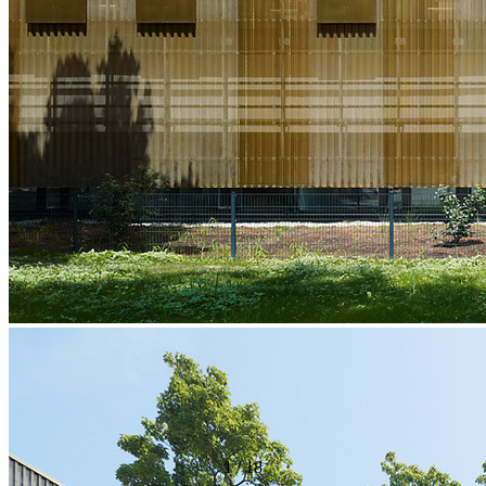
1
/
18