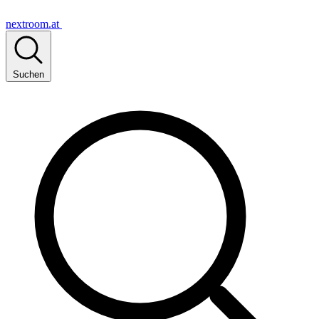
nextroom.at
Suchen