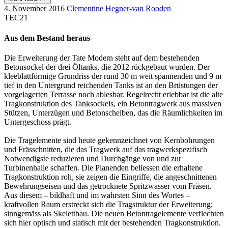
4. November 2016
Clementine Hegner-van Rooden
TEC21
Aus dem Bestand heraus
Die Erweiterung der Tate Modern steht auf dem bestehenden
Betonsockel der drei Öltanks, die 2012 rückgebaut wurden. Der
kleeblattförmige Grundriss der rund 30 m weit spannenden und 9 m
tief in den Untergrund reichenden Tanks ist an den Brüstungen der
vorgelagerten Terrasse noch ablesbar. Regelrecht erlebbar ist die alte
Trag­konstruktion des Tanksockels, ein Betontragwerk aus massiven
Stützen, Unterzügen und Betonscheiben, das die Räumlichkeiten im
Untergeschoss prägt.
Die Tragelemente sind heute gekennzeichnet von Kernbohrungen
und Frässchnitten, die das Tragwerk auf das tragwerkspezifisch
Notwendigste reduzieren und Durchgänge von und zur
Turbinenhalle schaffen. Die Planenden beliessen die erhaltene
Tragkonstruk­tion roh, sie zeigen die Eingriffe, die angeschnittenen
Bewehrungseisen und das getrocknete Spritzwasser vom Fräsen.
Aus diesem – bildhaft und im wahrsten Sinn des Wortes –
kraftvollen Raum erstreckt sich die Tragstruktur der Erweiterung;
sinngemäss als Skelettbau. Die neuen Betontragelemente verflechten
sich hier optisch und statisch mit der bestehenden Tragkonstruktion.