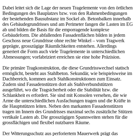
Dabei leitet sich die Lage der neuen Tragelemente von den örtlichen
Bedingungen des Bauplatzes bzw. von den Rahmenbedingungen
der bestehenden Bausubstanz im Sockel ab. Betonbalken innerhalb
des Gebäudegrundrisses und am Perimeter fangen die Lasten im EG
ab und bilden die Basis für die empor­ragende komplexe
Gebäudeform. Die abfallenden Fassadenflächen bilden in jedem
Geschoss neue Grundrisse ohne rechte Winkel – vom Tragwerk
geprägte, grosszügige Räumlichkeiten entstehen. Allerdings
generiert die Form auch viele Tragelemente in unterschiedlichen
Abmessungen; vorfabriziert erreichen sie eine hohe Präzision.
Die primäre Tragkonstruktion, die diese Grundrisswechsel statisch
ermöglicht, besteht aus Stahlbeton. Sekundär, wie beispielsweise im
Dachbereich, kommen auch Stahlkonstruktionen zum Einsatz.
Zudem sind Fassadenstützen dort als Stahlverbundstützen
ausgeführt, wo die Tragsicherheit oder die Stabilität bzw. die
Schlankheit es erfordert. Sie sind mit Konsolen versehen, die wie
Arme die unterschiedlichen Ausfachungen tragen und die Kräfte in
die Hauptstützen leiten. Neben den markanten Fassadenstützen
tragen im Innern des Grundrisses maximal sechs zusätzliche Stützen
vertikale Lasten ab. Die gross­zügigen Spannweiten stehen für die
grossflächigen und flexibel nutzbaren Räume.
Der Witterungsschutz aus perforiertem Mauerwerk prägt das