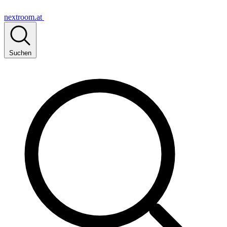
nextroom.at
Suchen