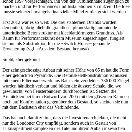
schon 1997 vorgeschlagen, ihn von der Turbinenhalle zugänglich zu
machen und für Performances und Installationen zu nutzen. Die Idee
musste seinerzeit mangels finanzieller Mittel zurückgestellt werden.
Erst 2012 war es so weit: Die drei stählernen Öltanks wurden
demontiert, übrig blieb die grandiose, piranesiartig anmutende
unterirdische Betonstruktur mit kleeblattförmigem Grundriss. Als
Raum für Performancekunst dem Museum zugeschlagen, fungiert
sie nun als Substruktion für die «Switch House» genannte
Erweiterung (vgl. «Aus dem Bestand heraus»).
Subtil, aber gekonnt
Der zehngeschossige Anbau mit seiner Höhe von 65 m hat die Form
einer geknickten Pyramide. Die Beton­skelettkonstruktion ist aussen
mit einem Filtermauerwerk aus Backstein verkleidet. 336 000 Ziegel
wurden händisch verbaut und bilden die äus­sere Schale, die, wo
gewünscht, von Fensterbändern durchbrochen ist. Setzten die
Architekten bei ihrem Entwurf von 2005 mit den gläsernen Räumen
noch auf Konfrontation gegenüber dem Bestand, so suchten sie nun
mit dem ­Backstein eher das Verbindende.
Das hat auch damit zu tun, dass die Investorenarchitektur, die nicht
nur die Londoner City umpflügt, sondern auch in Gestalt von
Luxusapartmentkomplexen der Tate und ihrem Anbau inzwischen