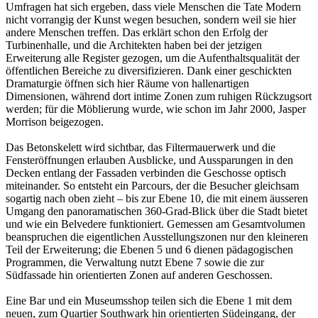
Umfragen hat sich ergeben, dass viele Menschen die Tate Modern
nicht vorrangig der Kunst wegen besuchen, sondern weil sie hier
andere Menschen treffen. Das erklärt schon den Erfolg der
Turbinenhalle, und die Architekten haben bei der jetzigen
Erweiterung alle Re­gister gezogen, um die Aufenthaltsqualität der
öffent­lichen Bereiche zu diversifizieren. Dank einer geschickten
Dramaturgie öffnen sich hier Räume von hallenartigen
Dimensionen, während dort intime Zonen zum ruhigen Rückzugsort
werden; für die Möblierung wurde, wie schon im Jahr 2000, Jasper
Morrison beigezogen.
Das Betonskelett wird sichtbar, das Filtermauerwerk und die
Fensteröffnungen erlauben Ausblicke, und Aussparungen in den
Decken entlang der Fassaden verbinden die Geschosse optisch
miteinander. So entsteht ein Parcours, der die Besucher gleichsam
sogartig nach oben zieht – bis zur Ebene 10, die mit einem äus­seren
Umgang den panoramatischen 360-Grad-Blick über die Stadt bietet
und wie ein Belvedere funktioniert. Gemessen am Gesamtvolumen
beanspruchen die eigentlichen Ausstellungszonen nur den kleineren
Teil der Erweiterung; die Ebenen 5 und 6 dienen pädagogischen
Programmen, die Verwaltung nutzt Ebene 7 sowie die zur
Südfassade hin orientierten Zonen auf anderen Geschossen.
Eine Bar und ein Museumsshop teilen sich die Ebene 1 mit dem
neuen, zum Quartier Southwark hin orientierten Südeingang, der