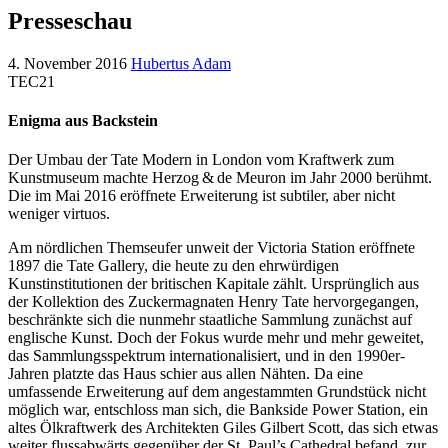
Presseschau
4. November 2016
Hubertus Adam
TEC21
Enigma aus Backstein
Der Umbau der Tate Modern in London vom Kraftwerk zum
Kunstmuseum machte Herzog & de Meuron im Jahr 2000 berühmt.
Die im Mai 2016 eröffnete Erweiterung ist subtiler, aber nicht
weniger virtuos.
Am nördlichen Themseufer unweit der Victoria Station eröffnete
1897 die Tate Gallery, die heute zu den ehrwürdigen
Kunstinstitutionen der britischen Kapitale zählt. Ursprünglich aus
der Kollektion des Zuckermagnaten Henry Tate hervorgegangen,
beschränkte sich die nunmehr staatliche Sammlung zunächst auf
englische Kunst. Doch der Fokus wurde mehr und mehr geweitet,
das Sammlungsspektrum internationalisiert, und in den 1990er-
Jahren platzte das Haus schier aus allen Nähten. Da eine
umfassende Erweiterung auf dem angestammten Grundstück nicht
möglich war, entschloss man sich, die Bankside Power Station, ein
altes Ölkraftwerk des Architekten Giles Gilbert Scott, das sich etwas
weiter flussabwärts gegenüber der St. Paul’s Cathedral befand, zur