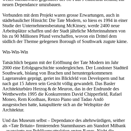
neuen Dependance umzubauen.
Verbunden mit dem Projekt waren grosse Erwartungen, auch in
städtebaulicher Hinsicht: Die Tate Modern, so hiess es 1994 in einer
Studie der Unternehmensberatung McKinsey, werde 2400 neue
Arbeitsplätze schaffen und der Stadt jährliche Mehreinnahmen von
bis zu 90 Millionen Pfund verschaffen, wovon ein Drittel dem
südlich der Themse gelegenen Borough of Southwark zugute käme.
Win-Win-Win
Tatsächlich begann mit der Eröffnung der Tate Modern im Jahr
2000 eine Erfolgsgeschichte sondergleichen. Der Londoner Stadtteil
Southwark, bislang von Brachen und heruntergekommenen
Lagerarealen geprägt, geriet ins Blickfeld von Developern und hat
nach gut 15 Jahren sein Gesicht völlig gewandelt. Das Basler
Architekturbüro Herzog & de Meuron, das in der Endrunde des
Wett­bewerbs 1995 die Konkurrenten David Chipperfield, Rafael
Moneo, Rem Koolhaas, Renzo Piano und Tadao Andö
ausgestochen hatte, katapultierte sich an die Weltspitze der
Architektur.
Und das Museum selbst – Depen­dance des altehrwürdigen, seither
als «Tate ­Britain» firmierenden Stammhauses am Standort Milbank
– avancierte zur Publikumsattraktion ersten Rangs. Nicht die