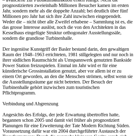
prognostizierten zweieinhalb Millionen Besucher kamen im ersten
Jahr, sondern mehr als die doppelte Anzahl; bei deutlich über fünf
Millionen pro Jahr hat sich ihre Zahl inzwischen einge­pendelt.
Weder die – nicht über alle Zweifel erhabene – Sammlung ist es, die
das grosse Interesse auslöst, noch die von den Architekten in das
Kesselhaus eingefügte Struktur orthogonaler Ausstellungssäle,
sondern die grandio­se Turbinenhalle.
Der ingeniöse Kunstgriff der Basler bestand darin, den gewaltigen
Raum der 1948–1963 errichteten, 1981 stillgelegten und nur noch in
ihrer süd­lichen Raumschicht als Umspannwerk genutzten Bankside
Power Station freizuspielen. Einmal im Jahr wird er für eine
künstlerische Grossinstallation genutzt, aber vor allem ist er zu
einem Ort geworden, an den die Menschen strömen, selbst wenn sie
die Ausstellungsräume gar nicht betreten. Der Besuch der
Turbinenhalle gehört inzwischen zum touristischen
Pflichtprogramm.
Verbindung und Abgrenzung
Angesichts des Erfolgs, der jede Erwartung übertroffen hatte,
begannen schon 2005 und damit viel früher als prognostiziert
Planungen für eine Erweiterung der Tate Modern Richtung Süden.
Voraussetzung dafür war ein 2004 durchgeführter Austausch der