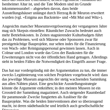
Isenheimer Altar ist, und die Tate Modern sind im Grunde
inkommensura­bel – abgesehen davon, dass beide
Ausstellungshäuser unlängst durch Herzog & de Meuron erweitert
wurden (vgl. «Enigma aus Backstein» und «Mit Mut und Witz»).
Angesichts mancher Museumsvergrösserung der vergangenen Jahre
mag sich Skepsis einstellen: Räumlicher Zuwachs bedeutet auch
mehr Betriebskosten. In Zeiten stagnierender Kulturbudgets führt
das zu Problemen, weil sich Mäzene oder Sponsoren zwar für
prestigeträchtige Bauprojekte, nur selten indes für die Finanzierung
von Wach- oder Reinigungspersonal gewinnen lassen. Auch in
Colmar und London wurde das Gros der Baukosten für die
Erweiterungen nicht von der öffentlichen Hand getragen. Allerdings
steht in beiden Fällen die Notwendigkeit des Eingriffs ausser Frage.
Das hat nur vordergründig mit der Argumentation zu tun, die immer
zwecks Legitimierung von solchen Projekten vorgebracht wird: dass
das jeweilige Museum angesichts der stetig wachsenden Sammlung
aus allen Nähten platzt. Eine geschickte Ausstellungsstrategie
könnte die Argumente entkräften; in den meisten Museen ist ein
Grossteil der Sammlung magaziniert. Auch steigender Raumbedarf
für paramuseale Zwecke fungierten als Auslöser für die
Bauprojekte. Was die beiden Interventionen aber so überzeugend
macht, ist deren städtebauliche und letztlich auch gesellschaftliche