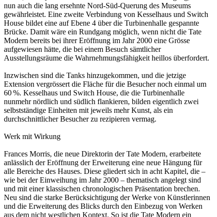
nun auch die lang ersehnte Nord-Süd-Querung des Museums
gewährleistet. Eine zweite Verbindung von Kesselhaus und Switch
House bildet eine auf Ebene 4 über die Turbinenhalle gespannte
Brücke. Damit wäre ein Rundgang möglich, wenn nicht die Tate
Modern bereits bei ihrer Eröffnung im Jahr 2000 eine Grösse
aufgewiesen hätte, die bei einem Besuch sämtlicher
Ausstellungsräume die Wahrnehmungsfähigkeit heillos überfordert.
Inzwischen sind die Tanks hinzugekommen, und die jetzige
Extension vergrössert die Fläche für die Besucher noch einmal um
60 %. Kesselhaus und Switch House, die die Turbinenhalle
nunmehr nördlich und südlich flankieren, bilden eigentlich zwei
selbstständige Einheiten mit jeweils mehr Kunst, als ein
durchschnittlicher Besucher zu rezipieren vermag.
Werk mit Wirkung
Frances Morris, die neue Direktorin der Tate Modern, erarbeitete
anlässlich der Eröffnung der Erweiterung eine neue Hängung für
alle Bereiche des Hauses. Diese gliedert sich in acht Kapitel, die –
wie bei der Einweihung im Jahr 2000 – thematisch angelegt sind
und mit einer klassischen chronologischen Präsentation brechen.
Neu sind die starke Berücksichtigung der Werke von Künstlerinnen
und die Erweiterung des Blicks durch den Einbezug von Werken
aus dem nicht westlichen Kontext. So ist die Tate Modern ein