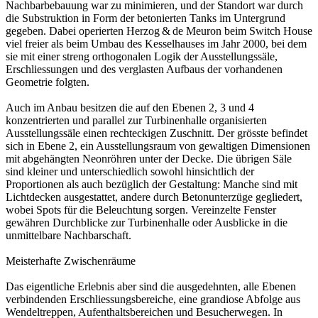
Nachbarbebauung war zu minimieren, und der Standort war durch
die Substruktion in Form der betonierten Tanks im Untergrund
gegeben. Dabei operierten Herzog & de Meuron beim Switch House
viel freier als beim Umbau des Kesselhauses im Jahr 2000, bei dem
sie mit einer streng orthogonalen Logik der Ausstellungssäle,
Erschlies­sungen und des verglasten Aufbaus der vorhandenen
Geometrie folgten.
Auch im Anbau besitzen die auf den Ebenen 2, 3 und 4
konzentrierten und parallel zur Turbinenhalle organisierten
Ausstellungssäle einen rechteckigen Zuschnitt. Der grösste befindet
sich in Ebene 2, ein Ausstellungsraum von gewaltigen Dimen­sionen
mit abgehängten Neonröhren unter der Decke. Die übrigen Säle
sind kleiner und unterschiedlich sowohl hinsichtlich der
Proportionen als auch bezüglich der Gestaltung: Manche sind mit
Lichtdecken ausgestattet, andere durch Betonunterzüge gegliedert,
wobei Spots für die Beleuchtung sorgen. Vereinzelte Fenster
gewähren Durchblicke zur Turbinenhalle oder Ausblicke in die
unmittelbare Nachbarschaft.
Meisterhafte Zwischenräume
Das eigentliche Erlebnis aber sind die ausgedehnten, alle Ebenen
verbindenden Erschliessungsbereiche, eine grandiose Abfolge aus
Wendeltreppen, Aufenthaltsbereichen und Besucherwegen. In