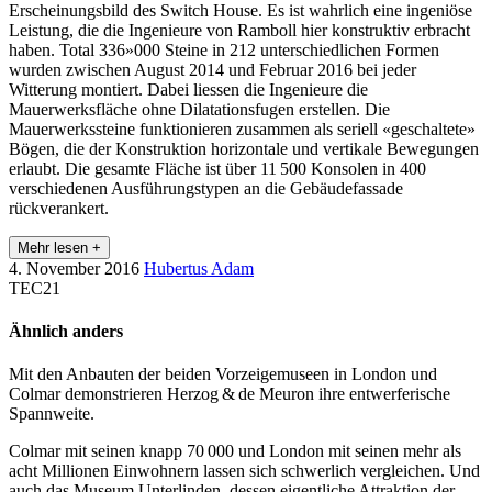
Erscheinungsbild des Switch House. Es ist wahrlich eine ingeniöse
Leistung, die die Ingenieure von Ramboll hier konstruktiv erbracht
haben. Total 336»000 Steine in 212 unterschiedlichen Formen
wurden zwischen August 2014 und Februar 2016 bei jeder
Witterung montiert. Dabei liessen die Ingenieure die
Mauerwerksfläche ohne Dilatationsfugen erstellen. Die
Mauerwerkssteine funktionieren zusammen als seriell «geschaltete»
Bögen, die der Konstruktion horizontale und vertikale Bewegungen
erlaubt. Die gesamte Fläche ist über 11 500 Konsolen in 400
verschiedenen Ausführungstypen an die Gebäudefassade
rückverankert.
Mehr lesen +
4. November 2016
Hubertus Adam
TEC21
Ähnlich anders
Mit den Anbauten der beiden Vorzeigemuseen in London und
Colmar demonstrieren Herzog & de Meuron ihre entwerferische
Spannweite.
Colmar mit seinen knapp 70 000 und London mit seinen mehr als
acht Millionen Einwohnern lassen sich schwerlich vergleichen. Und
auch das Museum Unterlinden, dessen eigentliche Attraktion der