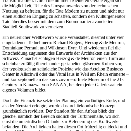
Transformatoren: Durch die nunmehr kleineren Geräte ergab sich
die Möglichkeit, Teile des Umspannwerks von der technischen
Nutzung zu befreien, für die Tate Modern zu nutzen und nicht nur
einen südlichen Eingang zu schaffen, sondern den Kulturgenerator
Tate überdies besser mit dem zum Boomquartier avancierten
Stadtteil Southwark zu vernetzen.
Ein neuerlicher Wettbewerb wurde veranstaltet, diesmal unter vier
eingeladenen Teilnehmern: Richard Rogers, Herzog & de Meuron,
Dominique Perrault und Wilkinson Eyre. Und wiederum fiel die
Entscheidung zugunsten des Entwurfs der Architekten aus der
Schweiz. Zunächst schlugen Herzog & de Meuron einen Turm aus
scheinbar zufällig übereinander gestapelten gläsernen Kuben vor,
der typologisch an zeitgleiche Projekte wie das Actelion Business
Center in Allschwil oder das VitraHaus in Weil am Rhein erinnerte –
und konzeptionell an das kurz zuvor eröffnete Museum of the 21st
Century in Kanazwa von SANAA, bei dem jeder Galeriesaal ein
eigenes Volumen bildet.
Doch die Finanzkrise setzte der Planung ein vorläufiges Ende, und
als der Neustart erfolgte, wurde das architektonische Konzept
grundsätzlich revidiert. Der Standort für den Anbau blieb der
gleiche, nämlich der Bereich südlich der Turbinenhalle, wo sich
einst die unterirdischen Öltanks zur Befeuerung des Kraftwerks
befanden. Die Architekten hatten diesen Ort frühzeitig entdeckt und