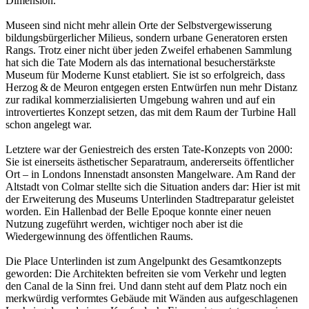
Dimension.
Museen sind nicht mehr allein Orte der Selbstvergewisserung
bildungsbürgerlicher Milieus, sondern urbane Generatoren ersten
Rangs. Trotz einer nicht über jeden Zweifel erhabenen Sammlung
hat sich die Tate Modern als das international besucherstärkste
Museum für Moderne Kunst etabliert. Sie ist so erfolgreich, dass
Herzog & de Meuron entgegen ersten Ent­wür­fen nun mehr Distanz
zur radikal kommerzialisierten Umgebung wahren und auf ein
introvertiertes Konzept setzen, das mit dem Raum der Turbine Hall
schon angelegt war.
Letztere war der Geniestreich des ersten Tate-Konzepts von 2000:
Sie ist einerseits ästhetischer Separatraum, andererseits öffentlicher
Ort – in Londons Innenstadt ansonsten Mangelware. Am Rand der
Altstadt von Colmar stellte sich die Situa­tion anders dar: Hier ist mit
der Erweiterung des Museums Unterlinden Stadtreparatur geleistet
worden. Ein Hallenbad der Belle Epoque konnte einer neuen
Nutzung zugeführt werden, wichtiger noch aber ist die
Wiedergewinnung des öffentlichen Raums.
Die Place Unterlinden ist zum Angelpunkt des Gesamtkonzepts
geworden: Die Architekten befreiten sie vom Verkehr und legten
den Canal de la Sinn frei. Und dann steht auf dem Platz noch ein
merkwürdig verformtes Gebäude mit Wänden aus aufgeschlagenen