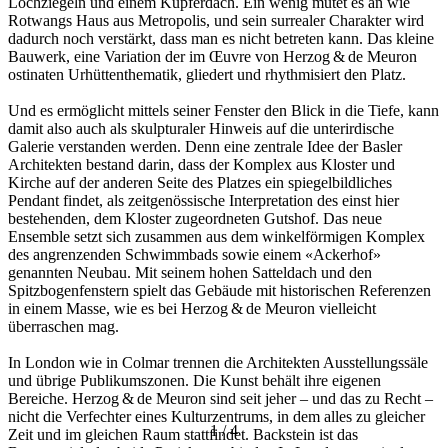
Lochziegeln und einem Kupferdach. Ein wenig mutet es an wie
Rotwangs Haus aus Metropolis, und sein surrealer Charakter wird
dadurch noch verstärkt, dass man es nicht betreten kann. Das kleine
Bauwerk, eine Variation der im Œuvre von Herzog & de Meuron
ostinaten Urhüttenthematik, gliedert und rhythmisiert den Platz.
Und es ermöglicht mittels seiner Fenster den Blick in die Tiefe, kann
damit also auch als skulpturaler Hinweis auf die unterirdische
Galerie verstanden werden. Denn eine zentrale Idee der Basler
Architekten bestand darin, dass der Komplex aus Kloster und
Kirche auf der anderen Seite des Platzes ein spiegelbildliches
Pendant findet, als zeitgenössische Interpretation des einst hier
bestehenden, dem Kloster zugeordneten Gutshof. Das neue
Ensemble setzt sich zusammen aus dem winkelförmigen Komplex
des angrenzenden Schwimmbads sowie einem «Ackerhof»
genannten Neubau. Mit seinem hohen Satteldach und den
Spitzbogenfenstern spielt das Gebäude mit his­torischen Referenzen
in einem Masse, wie es bei Herzog & de Meuron vielleicht
überraschen mag.
In London wie in Colmar trennen die Architekten Ausstellungssäle
und übrige Publikumszonen. Die Kunst behält ihre eigenen
Bereiche. Herzog & de Meuron sind seit jeher – und das zu Recht –
nicht die Verfechter eines Kulturzentrums, in dem alles zu gleicher
1
/
4
Zeit und im gleichen Raum stattfindet. Backstein ist das