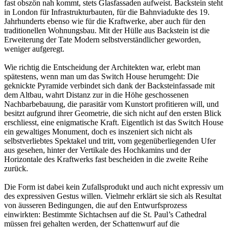
fast obszön nah kommt, stets Glasfassaden aufweist. Backstein steht
in London für Infrastrukturbauten, für die Bahnviadukte des 19.
Jahrhunderts ebenso wie für die Kraftwerke, aber auch für den
traditionellen Wohnungsbau. Mit der Hülle aus Backstein ist die
Erweiterung der Tate Modern selbstverständlicher geworden,
weniger ­aufgeregt.
Wie richtig die Entscheidung der Architekten war, erlebt man
spätestens, wenn man um das Switch House herumgeht: Die
geknickte Pyramide verbindet sich dank der Backsteinfassade mit
dem Altbau, wahrt Distanz zur in die Höhe geschossenen
Nachbarbebauung, die parasitär vom Kunstort profi­tieren will, und
besitzt aufgrund ihrer Geometrie, die sich nicht auf den ersten Blick
erschliesst, eine enigmatische Kraft. Eigentlich ist das Switch House
ein gewaltiges Monument, doch es inszeniert sich nicht als
selbstverliebtes Spektakel und tritt, vom gegenüberliegenden Ufer
aus gesehen, hinter der Vertikale des Hochkamins und der
Horizontale des Kraftwerks fast bescheiden in die zweite Reihe
zurück.
Die Form ist dabei kein Zufallsprodukt und auch nicht expressiv um
des expressiven Gestus willen. Vielmehr erklärt sie sich als Resultat
von äusseren Bedingungen, die auf den Entwurfsprozess
einwirkten: Bestimmte Sichtachsen auf die St. Paul’s Cathedral
müssen frei gehalten werden, der Schattenwurf auf die