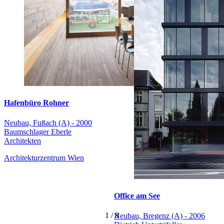
Hafenbüro Rohner
Neubau, Fußach (A) - 2000
Baumschlager Eberle
Architekten
Architekturzentrum Wien
Office am See
1
/
8
Neubau, Bregenz (A) - 2006