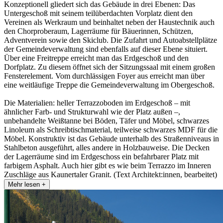
Konzeptionell gliedert sich das Gebäude in drei Ebenen: Das
Untergeschoß mit seinem teilüberdachten Vorplatz dient den
Vereinen als Werkraum und beinhaltet neben der Haustechnik auch
den Chorproberaum, Lagerräume für Bäuerinnen, Schützen,
Adventverein sowie den Skiclub. Die Zufahrt und Autoabstellplätze
der Gemeindeverwaltung sind ebenfalls auf dieser Ebene situiert.
Über eine Freitreppe erreicht man das Erdgeschoß und den
Dorfplatz. Zu diesem öffnet sich der Sitzungssaal mit einem großen
Fensterelement. Vom durchlässigen Foyer aus erreicht man über
eine weitläufige Treppe die Gemeindeverwaltung im Obergeschoß.
Die Materialien: heller Terrazzoboden im Erdgeschoß – mit
ähnlicher Farb- und Strukturwahl wie der Platz außen –,
unbehandelte Weißtanne bei Böden, Täfer und Möbel, schwarzes
Linoleum als Schreibtischmaterial, teilweise schwarzes MDF für die
Möbel. Konstruktiv ist das Gebäude unterhalb des Straßenniveaus in
Stahlbeton ausgeführt, alles andere in Holzbauweise. Die Decken
der Lagerräume sind im Erdgeschoss ein befahrbarer Platz mit
farbigem Asphalt. Auch hier gibt es wie beim Terrazzo im Inneren
Zuschläge aus Kaunertaler Granit. (Text Architekt:innen, bearbeitet)
Mehr lesen +