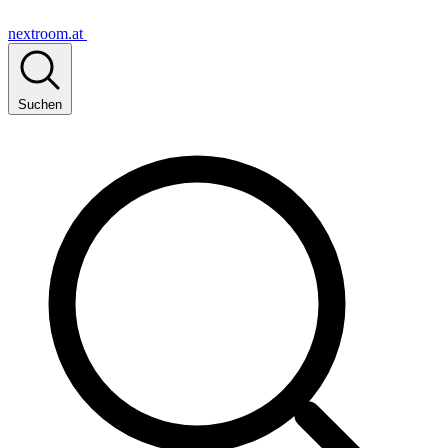
nextroom.at
Suchen