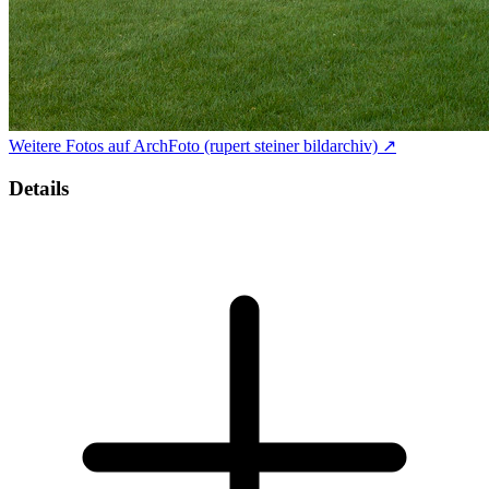
Weitere Fotos auf ArchFoto (rupert steiner bildarchiv) ↗
Details