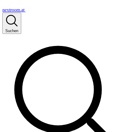
nextroom.at
Suchen