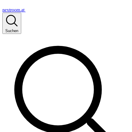
nextroom.at
Suchen