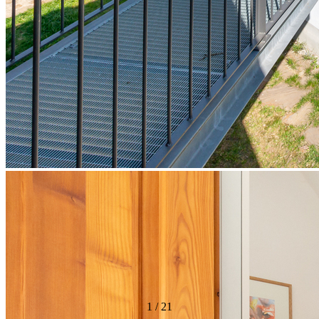
1
/
21