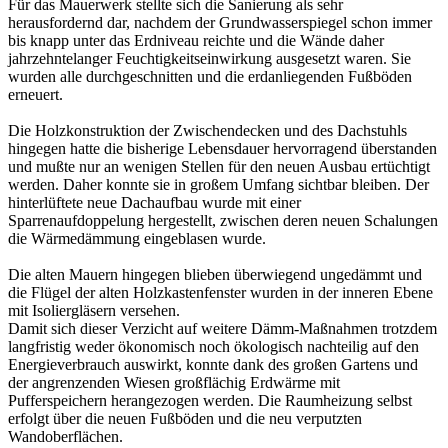
Für das Mauerwerk stellte sich die Sanierung als sehr
herausfordernd dar, nachdem der Grundwasserspiegel schon immer
bis knapp unter das Erdniveau reichte und die Wände daher
jahrzehntelanger Feuchtigkeitseinwirkung ausgesetzt waren. Sie
wurden alle durchgeschnitten und die erdanliegenden Fußböden
erneuert.
Die Holzkonstruktion der Zwischendecken und des Dachstuhls
hingegen hatte die bisherige Lebensdauer hervorragend überstanden
und mußte nur an wenigen Stellen für den neuen Ausbau ertüchtigt
werden. Daher konnte sie in großem Umfang sichtbar bleiben. Der
hinterlüftete neue Dachaufbau wurde mit einer
Sparrenaufdoppelung hergestellt, zwischen deren neuen Schalungen
die Wärmedämmung eingeblasen wurde.
Die alten Mauern hingegen blieben überwiegend ungedämmt und
die Flügel der alten Holzkastenfenster wurden in der inneren Ebene
mit Isoliergläsern versehen.
Damit sich dieser Verzicht auf weitere Dämm-Maßnahmen trotzdem
langfristig weder ökonomisch noch ökologisch nachteilig auf den
Energieverbrauch auswirkt, konnte dank des großen Gartens und
der angrenzenden Wiesen großflächig Erdwärme mit
Pufferspeichern herangezogen werden. Die Raumheizung selbst
erfolgt über die neuen Fußböden und die neu verputzten
Wandoberflächen.