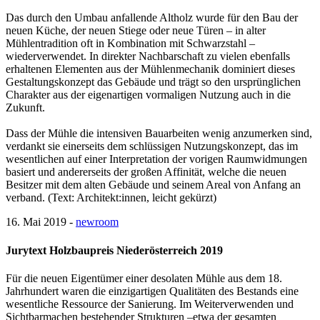
Das durch den Umbau anfallende Altholz wurde für den Bau der
neuen Küche, der neuen Stiege oder neue Türen – in alter
Mühlentradition oft in Kombination mit Schwarzstahl –
wiederverwendet. In direkter Nachbarschaft zu vielen ebenfalls
erhaltenen Elementen aus der Mühlenmechanik dominiert dieses
Gestaltungskonzept das Gebäude und trägt so den ursprünglichen
Charakter aus der eigenartigen vormaligen Nutzung auch in die
Zukunft.
Dass der Mühle die intensiven Bauarbeiten wenig anzumerken sind,
verdankt sie einerseits dem schlüssigen Nutzungskonzept, das im
wesentlichen auf einer Interpretation der vorigen Raumwidmungen
basiert und andererseits der großen Affinität, welche die neuen
Besitzer mit dem alten Gebäude und seinem Areal von Anfang an
verband. (Text: Architekt:innen, leicht gekürzt)
16. Mai 2019 -
newroom
Jurytext Holzbaupreis Niederösterreich 2019
Für die neuen Eigentümer einer desolaten Mühle aus dem 18.
Jahrhundert waren die einzigartigen Qualitäten des Bestands eine
wesentliche Ressource der Sanierung. Im Weiterverwenden und
Sichtbarmachen bestehender Strukturen –etwa der gesamten