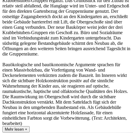
Krabbelstuben-Gruppen ergänzt. Das Grundstück für den Zubau ist
relativ steil abfallend, die Hanglage wird im Unter- und Erdgeschoß
für den direkten Gartenbezug der Gruppenräume genutzt. Der
ostseitige Zugangsbereich dockt an den Kindergarten an, erschließt
beide Gebäude barrierefrei mit Lift, die Obergeschoße sind über
einen Gang verbunden. Der neue Baukörper weist jeder der drei
Krabbelstuben-Gruppen ein Geschoß zu. Büro und Sozialräume
sind im Verbindungstrakt zum Kindergarten untergebracht. Das
südseitig gelegene Bestandsgebäude schirmt den Neubau ab, die
Öffnungen an den weiteren Seiten bringen ausreichend Tageslicht in
die Gruppenräume.
Bauökologische und bauökonomische Argumente sprachen für
einen Massivholzbau, die Vorfertigung von Wand- und
Deckenelementen verkürzten zudem die Bauzeit. Im Inneren wirkt
sich die sichtbare Holzkonstruktion positiv auf die sinnliche
Wahrnehmung der Kinder aus, sie reagieren auf optische,
raumakustische, haptische und olfaktorische Qualitäten des Holzes.
Die Raumwirkung im Obergeschoß wird durch die sichtbare
Dachkonstruktion verstärkt. Mit dem Satteldach fügt sich der
Neubau in den umgebenden Baubestand ein. Als Gebäudehülle
fungiert eine horizontal akzentuierte Holzfassade, für einen
einheitlichen Farbton sorgt die Vorbewitterung. (Text: Architekten,
bearbeitet)
Mehr lesen +