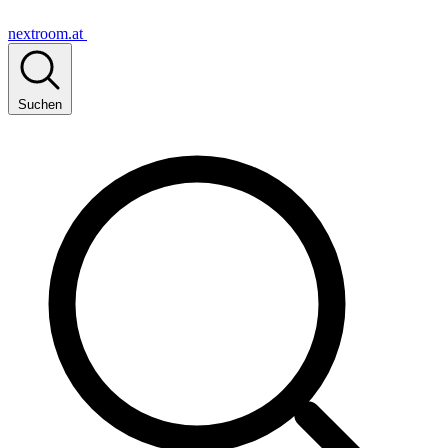
nextroom.at
Suchen