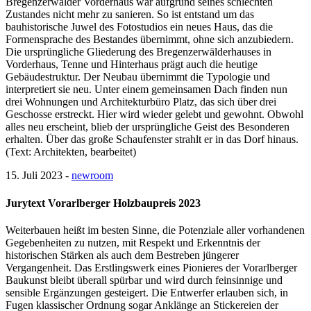
Bregenzerwälder Vorderhaus war aufgrund seines schlechten
Zustandes nicht mehr zu sanieren. So ist entstand um das
bauhistorische Juwel des Fotostudios ein neues Haus, das die
Formensprache des Bestandes übernimmt, ohne sich anzubiedern.
Die ursprüngliche Gliederung des Bregenzerwälderhauses in
Vorderhaus, Tenne und Hinterhaus prägt auch die heutige
Gebäudestruktur. Der Neubau übernimmt die Typologie und
interpretiert sie neu. Unter einem gemeinsamen Dach finden nun
drei Wohnungen und Architekturbüro Platz, das sich über drei
Geschosse erstreckt. Hier wird wieder gelebt und gewohnt. Obwohl
alles neu erscheint, blieb der ursprüngliche Geist des Besonderen
erhalten. Über das große Schaufenster strahlt er in das Dorf hinaus.
(Text: Architekten, bearbeitet)
15. Juli 2023 -
newroom
Jurytext Vorarlberger Holzbaupreis 2023
Weiterbauen heißt im besten Sinne, die Potenziale aller vorhandenen
Gegebenheiten zu nutzen, mit Respekt und Erkenntnis der
historischen Stärken als auch dem Bestreben jüngerer
Vergangenheit. Das Erstlingswerk eines Pionieres der Vorarlberger
Baukunst bleibt überall spürbar und wird durch feinsinnige und
sensible Ergänzungen gesteigert. Die Entwerfer erlauben sich, in
Fugen klassischer Ordnung sogar Anklänge an Stickereien der