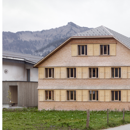
1
/
6