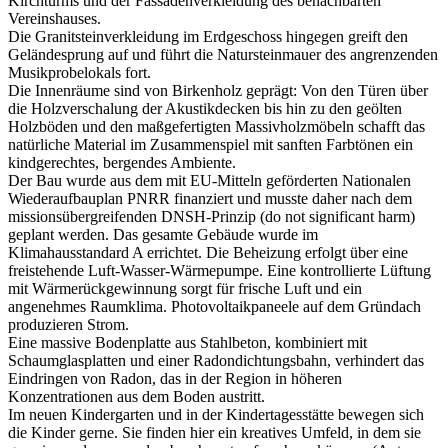
Kirchturms und der Fassadenverkleidung des benachbarten
Vereinshauses.
Die Granitsteinverkleidung im Erdgeschoss hingegen greift den
Geländesprung auf und führt die Natursteinmauer des angrenzenden
Musikprobelokals fort.
Die Innenräume sind von Birkenholz geprägt: Von den Türen über
die Holzverschalung der Akustikdecken bis hin zu den geölten
Holzböden und den maßgefertigten Massivholzmöbeln schafft das
natürliche Material im Zusammenspiel mit sanften Farbtönen ein
kindgerechtes, bergendes Ambiente.
Der Bau wurde aus dem mit EU-Mitteln geförderten Nationalen
Wiederaufbauplan PNRR finanziert und musste daher nach dem
missionsübergreifenden DNSH-Prinzip (do not significant harm)
geplant werden. Das gesamte Gebäude wurde im
Klimahausstandard A errichtet. Die Beheizung erfolgt über eine
freistehende Luft-Wasser-Wärmepumpe. Eine kontrollierte Lüftung
mit Wärmerückgewinnung sorgt für frische Luft und ein
angenehmes Raumklima. Photovoltaikpaneele auf dem Gründach
produzieren Strom.
Eine massive Bodenplatte aus Stahlbeton, kombiniert mit
Schaumglasplatten und einer Radondichtungsbahn, verhindert das
Eindringen von Radon, das in der Region in höheren
Konzentrationen aus dem Boden austritt.
Im neuen Kindergarten und in der Kindertagesstätte bewegen sich
die Kinder gerne. Sie finden hier ein kreatives Umfeld, in dem sie