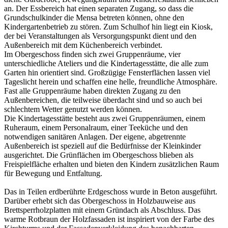
an. Der Essbereich hat einen separaten Zugang, so dass die
Grundschulkinder die Mensa betreten können, ohne den
Kindergartenbetrieb zu stören. Zum Schulhof hin liegt ein Kiosk,
der bei Veranstaltungen als Versorgungspunkt dient und den
Außenbereich mit dem Küchenbereich verbindet.
Im Obergeschoss finden sich zwei Gruppenräume, vier
unterschiedliche Ateliers und die Kindertagesstätte, die alle zum
Garten hin orientiert sind. Großzügige Fensterflächen lassen viel
Tageslicht herein und schaffen eine helle, freundliche Atmosphäre.
Fast alle Gruppenräume haben direkten Zugang zu den
Außenbereichen, die teilweise überdacht sind und so auch bei
schlechtem Wetter genutzt werden können.
Die Kindertagesstätte besteht aus zwei Gruppenräumen, einem
Ruheraum, einem Personalraum, einer Teeküche und den
notwendigen sanitären Anlagen. Der eigene, abgetrennte
Außenbereich ist speziell auf die Bedürfnisse der Kleinkinder
ausgerichtet. Die Grünflächen im Obergeschoss blieben als
Freispielfläche erhalten und bieten den Kindern zusätzlichen Raum
für Bewegung und Entfaltung.
Das in Teilen erdberührte Erdgeschoss wurde in Beton ausgeführt.
Darüber erhebt sich das Obergeschoss in Holzbauweise aus
Brettsperrholzplatten mit einem Gründach als Abschluss. Das
warme Rotbraun der Holzfassaden ist inspiriert von der Farbe des