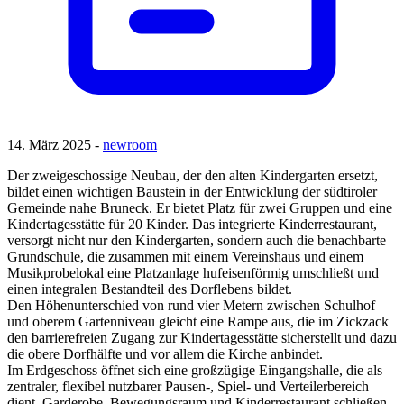
14. März 2025 -
newroom
Der zweigeschossige Neubau, der den alten Kindergarten ersetzt,
bildet einen wichtigen Baustein in der Entwicklung der südtiroler
Gemeinde nahe Bruneck. Er bietet Platz für zwei Gruppen und eine
Kindertagesstätte für 20 Kinder. Das integrierte Kinderrestaurant,
versorgt nicht nur den Kindergarten, sondern auch die benachbarte
Grundschule, die zusammen mit einem Vereinshaus und einem
Musikprobelokal eine Platzanlage hufeisenförmig umschließt und
einen integralen Bestandteil des Dorflebens bildet.
Den Höhenunterschied von rund vier Metern zwischen Schulhof
und oberem Gartenniveau gleicht eine Rampe aus, die im Zickzack
den barrierefreien Zugang zur Kindertagesstätte sicherstellt und dazu
die obere Dorfhälfte und vor allem die Kirche anbindet.
Im Erdgeschoss öffnet sich eine großzügige Eingangshalle, die als
zentraler, flexibel nutzbarer Pausen-, Spiel- und Verteilerbereich
dient. Garderobe, Bewegungsraum und Kinderrestaurant schließen