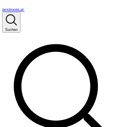
nextroom.at
Suchen