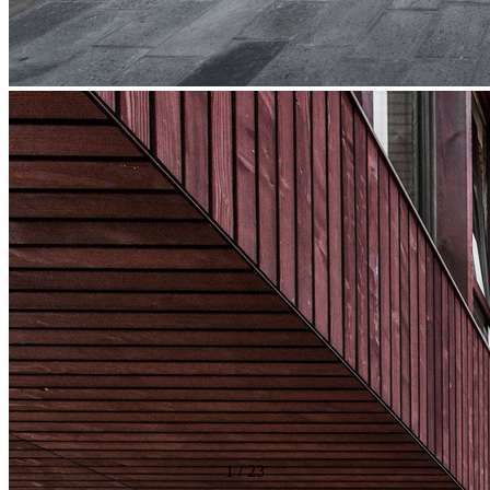
1
/
23