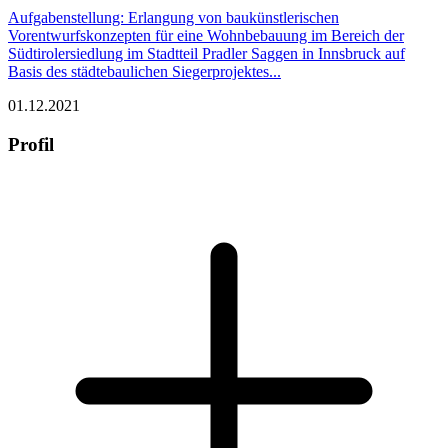
Aufgabenstellung: Erlangung von baukünstlerischen
Vorentwurfskonzepten für eine Wohnbebauung im Bereich der
Südtirolersiedlung im Stadtteil Pradler Saggen in Innsbruck auf
Basis des städtebaulichen Siegerprojektes...
01.12.2021
Profil