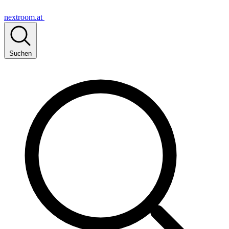
nextroom.at
Suchen