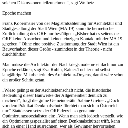
solchen Diskussionen teilzunehmen“, sagt Wrabetz.
Epoche machen
Franz Kobermaier von der Magistratsabteilung für Architektur und
Stadtgestaltung der Stadt Wien (MA 19) kann die hermetische
Zurückhaltung des ORF nur bestätigen: „Bisher hat es seitens des
ORF keine Ansuchen und keinen einzigen Kontakt mit der MA 19
gegeben.“ Ohne eine positive Zustimmung der Stadt Wien ist ein
Bauvorhaben dieser Größe - zumindest in der Theorie - nicht
durchführbar.
Man müsse die Architektur der Nachkriegsmoderne einfach nur zur
Epoche erklären, sagt Eva Rubin, Rainer-Tochter und selbst
langjährige Mitarbeiterin des Architektur-Doyens, damit wäre schon
ein großer Schritt getan.
„Wieso gelingt es der Architektenschaft nicht, die historische
Bedeutung dieser Bauwerke der Allgemeinheit deutlich zu
machen?“, fragt die grüne Gemeinderätin Sabine Gretner: „Doch
vor dem Prädikat Denkmalschutz fürchtet man sich in Österreich
nur.“ Stattdessen setze der ORF derzeit so genannte
Optimierungsspezialisten ein: „Wenn man sich jedoch verstellt, wie
ein Optimierungsspezialist auf einen Denkmalschützer trifft, kann
sich an einer Hand ausrechnen, wer als Gewinner hervorgehen