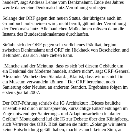
handelt“, sagt Andreas Lehne vom Denkmalamt. Ende des Jahres
werde daher eine Denkmalschutz-Verordnung vorliegen.
Solange der ORF gegen den neuen Status, der übrigens auch im
Grundbuch aufscheinen wird, nicht beruft, gilt mit der Verordnung
der Denkmalschutz. Alle baulichen Maßnahmen müssen dann die
Instanz des Bundesdenkmalamtes durchlaufen.
Sträubt sich der ORF gegen sein verliehenes Prädikat, beginnt
zwischen Denkmalamt und ORF ein Hickhack von Bescheiden und
Befunden, das sich Jahre ziehen kann.
„Manche sind der Meinung, dass es sich bei diesem Gebäude um
ein Denkmal der Moderne handelt, andere nicht“, sagt ORF-General
Alexander Wrabetz dem Standard: „Klar ist, dass wir uns nicht in
ein Museum verwandeln können.“ Der ORF berechnet noch
Sanierung oder Neubau an anderem Standort, Ergebnisse folgen im
ersten Quartal 2007.
Der ORF-Führung schrieb die IG Architektur: „Dieses bauliche
Ensemble ist durch untransparente, kurzsichtige Entscheidungen im
Zuge notwendiger Sanierungs- und Adaptionsarbeiten in akuter
Gefahr.“ Montagabend lud die IG zur Debatte über den Küniglberg,
auch Vertreter des ORF. Bloß kamen sie nicht. „Solange wir intern
keine Entscheidung gefällt haben, macht es auch keinen Sinn, an