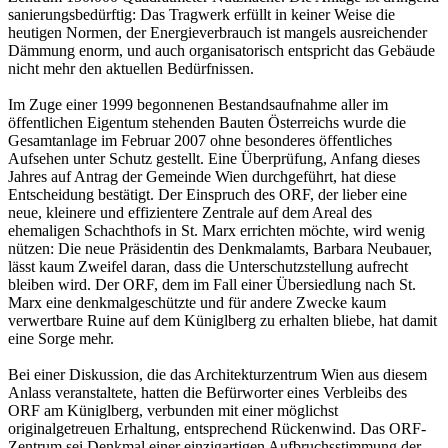
sanierungsbedürftig: Das Tragwerk erfüllt in keiner Weise die
heutigen Normen, der Energieverbrauch ist mangels ausreichender
Dämmung enorm, und auch organisatorisch entspricht das Gebäude
nicht mehr den aktuellen Bedürfnissen.
Im Zuge einer 1999 begonnenen Bestandsaufnahme aller im
öffentlichen Eigentum stehenden Bauten Österreichs wurde die
Gesamtanlage im Februar 2007 ohne besonderes öffentliches
Aufsehen unter Schutz gestellt. Eine Überprüfung, Anfang dieses
Jahres auf Antrag der Gemeinde Wien durchgeführt, hat diese
Entscheidung bestätigt. Der Einspruch des ORF, der lieber eine
neue, kleinere und effizientere Zentrale auf dem Areal des
ehemaligen Schachthofs in St. Marx errichten möchte, wird wenig
nützen: Die neue Präsidentin des Denkmalamts, Barbara Neubauer,
lässt kaum Zweifel daran, dass die Unterschutzstellung aufrecht
bleiben wird. Der ORF, dem im Fall einer Übersiedlung nach St.
Marx eine denkmalgeschützte und für andere Zwecke kaum
verwertbare Ruine auf dem Küniglberg zu erhalten bliebe, hat damit
eine Sorge mehr.
Bei einer Diskussion, die das Architekturzentrum Wien aus diesem
Anlass veranstaltete, hatten die Befürworter eines Verbleibs des
ORF am Küniglberg, verbunden mit einer möglichst
originalgetreuen Erhaltung, entsprechend Rückenwind. Das ORF-
Zentrum sei Denkmal einer einzigartigen Aufbruchsstimmung der