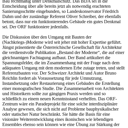
Bau rechtmäßig unter Denkmalschutz. Das BDA sei in die
Entscheidung über alle bereits jetzt als notwendig erachteten
Sanierungsschritte eingebunden, so Landeskonservator Friedrich
Dahm und der zuständige Referent Oliver Schreiber, der ebenfalls
betont, dass nur ein funktionierendes Gebäude ein gutes Denkmal
sei. Der ORF funktioniere jedenfalls.
Die Diskussion über den Umgang mit Bauten der
(Nachkriegs-)Moderne wird seit jeher mit hoher Expertise geführt.
Jüngst präsentierte die Österreichische Gesellschaft für Architektur
die verdienstvolle Publikation „Bestand der Moderne“, die auf einer
gleichnamigen Fachtagung aufbaut. Der Band artikuliert die
Spannungsfelder, die im Zusammenhang mit der Frage nach dem
adäquaten Umgang mit dem modernen Erbe zutage treten, und stellt
Referenzbauten vor. Der Schweizer Architekt und Autor Bruno
Reichlin fordert als Voraussetzung für jede Umnutzung,
Instandsetzung oder Restaurierung eines Gebäudes die Erstellung
einer monografischen Studie. Die Zusammenarbeit von Architekten
und Historikern sollte zur gängigen Praxis werden und so
schließlich zu einem neuen Kenntnisstand verhelfen. Das ORF-
Zentrum wäre ein Paradeprojekt für eine solche interdisziplinäre
Analyse gewesen, die sich nicht auf Probleme bauphysikalischer
oder statischer Natur beschränkt. Sie hätte die Basis für eine
visionäre Weiterentwicklung eines ikonischen wie lebendigen
Ensembles ebenso sein können wie eine Übung zur Stärkung der