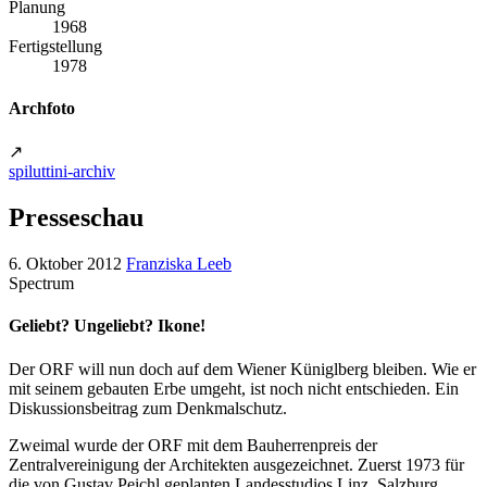
Planung
1968
Fertigstellung
1978
Archfoto
↗
spiluttini-archiv
Presseschau
6. Oktober 2012
Franziska Leeb
Spectrum
Geliebt? Ungeliebt? Ikone!
Der ORF will nun doch auf dem Wiener Küniglberg bleiben. Wie er
mit seinem gebauten Erbe umgeht, ist noch nicht entschieden. Ein
Diskussionsbeitrag zum Denkmalschutz.
Zweimal wurde der ORF mit dem Bauherrenpreis der
Zentralvereinigung der Architekten ausgezeichnet. Zuerst 1973 für
die von Gustav Peichl geplanten Landesstudios Linz, Salzburg,