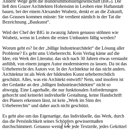
Andere Wege geht die Bundesimmobiliengesellschaft (BIG). Die
ließ den Grazer Architekten Hohensinn in Leoben eine Haftanstalt
bauen, bei der einem Alexander Wrabetz, denkt er an die Zukunft,
das Grausen kommen müsste: Sie verdient nämlich in der Tat die
Bezeichnung „Baukunst“.
Wird der Chef der BIG in zwanzig Jahren genauso stöhnen wie
Wrabetz, wenn in Leoben die ersten Umbauten fällig werden?
Worum geht es? Ist der „billige Industriearchitekt“ die Lösung aller
Probleme? Es geht ums Urheberrecht. Kein Verlag käme auf die
Idee, ein Werk der Literatur, das sich nach 30 Jahren etwas verstaubt
anfühlt, von einem jungen Autor modernisieren zu lassen. Da ist das
Urheberrecht des Autors vor. In der Architektur ist das nicht anders.
Architektur ist als Werk der bildenden Kunst urheberrechtlich
geschützt. Alles, was ein Architekt entwirft? Nein, und insofern ist
der Gedanke an den „billigen Industriearchitekten“ nicht so
abwegig. Eine Lagerhalle, die nur funktionalen Anforderungen
gehorcht und keinerlei individuelle Gestaltung, keine Handschrift
des Planers erkennen lässt, ist kein „Werk im Sinn des
Urheberrechts“ und daher auch nicht geschützt.
Es geht also um das Eigenartige, das Individuelle, das Werk, durch
das die Persönlichkeit seines Schöpfers gewissermaßen
1
/
2
durchschimmert. Genauso wenig wie jede Textzeile, jedes Gekritzel