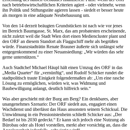
nach betriebswirtschaftlichen Kriterien agiert - oder vielmehr, wenn
ihn Politik und Stiftungsräte agieren lassen - siedelt er besser heute
als morgen in eine adäquate Neubehausung um.
Von den 14 derzeit beäugten Grundstücken ist nach wie vor jenes
im Bereich Baumgasse, St. Marx, das am probatesten erscheinende,
nicht zuletzt weil die Stadt Wien dort einen Mediencluster plant und
den ORF an diesem Standort als Flaggschiff mehr als begrüßen
würde. Finanzstadträtin Renate Brauner äußerte sich unlängst sehr
entgegenkommend zu einer Neuansiedlung: „Wir würden das sehr
gerne unterstützen.“
Auch Stadtchef Michael Häupl hält einen Umzug des ORF in das
„Media Quarter“ für „vernünftig“, und Rudolf Schicker rundet die
stadtpolitisch traute Einigkeit folgendermaßen ab: „Um eine rasche
Lösung zu ermöglichen, würden wir, was Widmung und
Baubewilligung anlangt, deutlich hilfreich sein.“
Was aber geschieht mit der Burg am Berg? Ein denkbares, aber
unangenehmes Szenario: Der ORF siedelt aus, engagiert einen
Wachdienst und überlässt das Haus ansonsten seinem Schicksal. Die
Umwidmung in ein Pensionistenheim schließt Schicker aus: „Der
Bedarf ist bis 2030 gedeckt.“ Er kann sich jedoch eine Nutzung als
Bürobau oder als Hotel vorstellen, merkt aber vorsichtig an, dass die