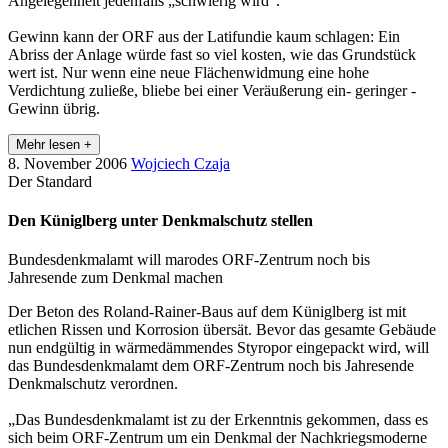
Angelegenheit jedenfalls „schwierig wird“.
Gewinn kann der ORF aus der Latifundie kaum schlagen: Ein
Abriss der Anlage würde fast so viel kosten, wie das Grundstück
wert ist. Nur wenn eine neue Flächenwidmung eine hohe
Verdichtung zuließe, bliebe bei einer Veräußerung ein- geringer -
Gewinn übrig.
Mehr lesen +
8. November 2006
Wojciech Czaja
Der Standard
Den Küniglberg unter Denkmalschutz stellen
Bundesdenkmalamt will marodes ORF-Zentrum noch bis
Jahresende zum Denkmal machen
Der Beton des Roland-Rainer-Baus auf dem Küniglberg ist mit
etlichen Rissen und Korrosion übersät. Bevor das gesamte Gebäude
nun endgültig in wärmedämmendes Styropor eingepackt wird, will
das Bundesdenkmalamt dem ORF-Zentrum noch bis Jahresende
Denkmalschutz verordnen.
„Das Bundesdenkmalamt ist zu der Erkenntnis gekommen, dass es
sich beim ORF-Zentrum um ein Denkmal der Nachkriegsmoderne