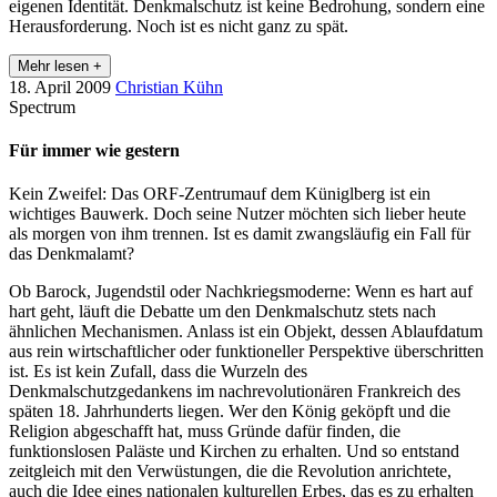
eigenen Identität. Denkmalschutz ist keine Bedrohung, sondern eine
Herausforderung. Noch ist es nicht ganz zu spät.
Mehr lesen +
18. April 2009
Christian Kühn
Spectrum
Für immer wie gestern
Kein Zweifel: Das ORF-Zentrumauf dem Küniglberg ist ein
wichtiges Bauwerk. Doch seine Nutzer möchten sich lieber heute
als morgen von ihm trennen. Ist es damit zwangsläufig ein Fall für
das Denkmalamt?
Ob Barock, Jugendstil oder Nachkriegsmoderne: Wenn es hart auf
hart geht, läuft die Debatte um den Denkmalschutz stets nach
ähnlichen Mechanismen. Anlass ist ein Objekt, dessen Ablaufdatum
aus rein wirtschaftlicher oder funktioneller Perspektive überschritten
ist. Es ist kein Zufall, dass die Wurzeln des
Denkmalschutzgedankens im nachrevolutionären Frankreich des
späten 18. Jahrhunderts liegen. Wer den König geköpft und die
Religion abgeschafft hat, muss Gründe dafür finden, die
funktionslosen Paläste und Kirchen zu erhalten. Und so entstand
zeitgleich mit den Verwüstungen, die die Revolution anrichtete,
auch die Idee eines nationalen kulturellen Erbes, das es zu erhalten