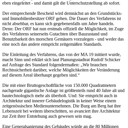
eben eingeleitet - und damit gilt die Unterschutzstellung ab sofort.
Der entsprechende Bescheid wird demnächst an den Grundstücks-
und Immobilienbesitzer ORF gehen. Die Dauer des Verfahrens ist
nicht absehbar, es kann sich gegebenenfalls um Jahre handeln.
Denn: Der ORF hat nun erstmals offiziell die Möglichkeit, im Zuge
des Verfahrens seinerseits Gutachten über Bauzustand und
Benutzbarkeit des morschen Gemäuers vorzulegen - und weder das
eine noch das andere entspricht zeitgemäßen Standards.
Die Einleitung des Verfahrens, das von der MA 19 initiiert wurde,
macht Sinn und erklärt sich laut Planungsstadtrat Rudolf Schicker
auf Anfrage des Standard folgendermaßen: „Wir brauchen
Rechtssicherheit darüber, welche Möglichkeiten der Veränderung
auf diesem Areal überhaupt gegeben sind.“
Die mit einer Bruttogeschoßfläche von 150.000 Quadratmetern
nachgerade gigantische Anlage ist größtenteils rund 40 Jahre alt und
bautechnologisch mehr als überholt. Und: Sie entspricht auch in
Architektur und innerer Gebäudelogistik in keiner Weise einem
zeitgenössischen Medienunternehmen. Die Burg am Berg hat ihre
Lebenszeit bei weitem überschritten, so avanciert ihre Architektur
zur Zeit ihrer Entstehung auch gewesen sein mag.
Eine Generalsanierung des Gebäudes würde an die 80 Millionen