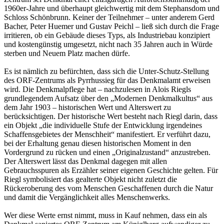
1960er-Jahre und überhaupt gleichwertig mit dem Stephansdom und
Schloss Schönbrunn. Keiner der Teilnehmer – unter anderem Gerd
Bacher, Peter Huemer und Gustav Peichl – ließ sich durch die Frage
irritieren, ob ein Gebäude dieses Typs, als Industriebau konzipiert
und kostengünstig umgesetzt, nicht nach 35 Jahren auch in Würde
sterben und Neuem Platz machen dürfe.
Es ist nämlich zu befürchten, dass sich die Unter-Schutz-Stellung
des ORF-Zentrums als Pyrrhussieg für das Denkmalamt erweisen
wird. Die Denkmalpflege hat – nachzulesen in Alois Riegls
grundlegendem Aufsatz über den „Modernen Denkmalkultus“ aus
dem Jahr 1903 – historischen Wert und Alterswert zu
berücksichtigen. Der historische Wert besteht nach Riegl darin, dass
ein Objekt „die individuelle Stufe der Entwicklung irgendeines
Schaffensgebietes der Menschheit“ manifestiert. Er verführt dazu,
bei der Erhaltung genau diesen historischen Moment in den
Vordergrund zu rücken und einen „Originalzustand“ anzustreben.
Der Alterswert lässt das Denkmal dagegen mit allen
Gebrauchsspuren als Erzähler seiner eigenen Geschichte gelten. Für
Riegl symbolisiert das gealterte Objekt nicht zuletzt die
Rückeroberung des vom Menschen Geschaffenen durch die Natur
und damit die Vergänglichkeit alles Menschenwerks.
Wer diese Werte ernst nimmt, muss in Kauf nehmen, dass ein als