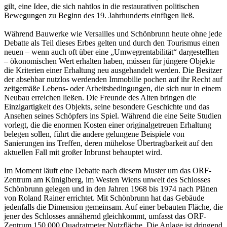
gilt, eine Idee, die sich nahtlos in die restaurativen politischen
Bewegungen zu Beginn des 19. Jahrhunderts einfügen ließ.
Während Bauwerke wie Versailles und Schönbrunn heute ohne jede
Debatte als Teil dieses Erbes gelten und durch den Tourismus einen
neuen – wenn auch oft über eine „Umwegrentabilität“ dargestellten
– ökonomischen Wert erhalten haben, müssen für jüngere Objekte
die Kriterien einer Erhaltung neu ausgehandelt werden. Die Besitzer
der absehbar nutzlos werdenden Immobilie pochen auf ihr Recht auf
zeitgemäße Lebens- oder Arbeitsbedingungen, die sich nur in einem
Neubau erreichen ließen. Die Freunde des Alten bringen die
Einzigartigkeit des Objekts, seine besondere Geschichte und das
Ansehen seines Schöpfers ins Spiel. Während die eine Seite Studien
vorlegt, die die enormen Kosten einer originalgetreuen Erhaltung
belegen sollen, führt die andere gelungene Beispiele von
Sanierungen ins Treffen, deren mühelose Übertragbarkeit auf den
aktuellen Fall mit großer Inbrunst behauptet wird.
Im Moment läuft eine Debatte nach diesem Muster um das ORF-
Zentrum am Küniglberg, im Westen Wiens unweit des Schlosses
Schönbrunn gelegen und in den Jahren 1968 bis 1974 nach Plänen
von Roland Rainer errichtet. Mit Schönbrunn hat das Gebäude
jedenfalls die Dimension gemeinsam. Auf einer bebauten Fläche, die
jener des Schlosses annähernd gleichkommt, umfasst das ORF-
Zentrum 150.000 Quadratmeter Nutzfläche. Die Anlage ist dringend