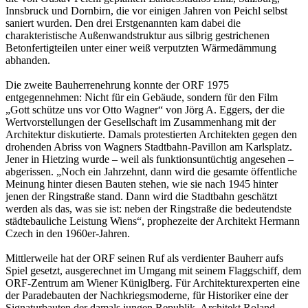
Innsbruck und Dornbirn, die vor einigen Jahren von Peichl selbst
saniert wurden. Den drei Erstgenannten kam dabei die
charakteristische Außenwandstruktur aus silbrig gestrichenen
Betonfertigteilen unter einer weiß verputzten Wärmedämmung
abhanden.
Die zweite Bauherrenehrung konnte der ORF 1975
entgegennehmen: Nicht für ein Gebäude, sondern für den Film
„Gott schütze uns vor Otto Wagner“ von Jörg A. Eggers, der die
Wertvorstellungen der Gesellschaft im Zusammenhang mit der
Architektur diskutierte. Damals protestierten Architekten gegen den
drohenden Abriss von Wagners Stadtbahn-Pavillon am Karlsplatz.
Jener in Hietzing wurde – weil als funktionsuntüchtig angesehen –
abgerissen. „Noch ein Jahrzehnt, dann wird die gesamte öffentliche
Meinung hinter diesen Bauten stehen, wie sie nach 1945 hinter
jenen der Ringstraße stand. Dann wird die Stadtbahn geschätzt
werden als das, was sie ist: neben der Ringstraße die bedeutendste
städtebauliche Leistung Wiens“, prophezeite der Architekt Hermann
Czech in den 1960er-Jahren.
Mittlerweile hat der ORF seinen Ruf als verdienter Bauherr aufs
Spiel gesetzt, ausgerechnet im Umgang mit seinem Flaggschiff, dem
ORF-Zentrum am Wiener Küniglberg. Für Architekturexperten eine
der Paradebauten der Nachkriegsmoderne, für Historiker eine der
Signaturbauten der damals jungen Republik. Architekt Roland