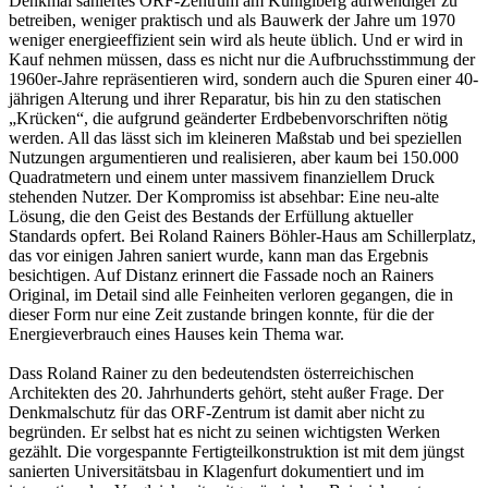
Denkmal saniertes ORF-Zentrum am Küniglberg aufwendiger zu
betreiben, weniger praktisch und als Bauwerk der Jahre um 1970
weniger energieeffizient sein wird als heute üblich. Und er wird in
Kauf nehmen müssen, dass es nicht nur die Aufbruchsstimmung der
1960er-Jahre repräsentieren wird, sondern auch die Spuren einer 40-
jährigen Alterung und ihrer Reparatur, bis hin zu den statischen
„Krücken“, die aufgrund geänderter Erdbebenvorschriften nötig
werden. All das lässt sich im kleineren Maßstab und bei speziellen
Nutzungen argumentieren und realisieren, aber kaum bei 150.000
Quadratmetern und einem unter massivem finanziellem Druck
stehenden Nutzer. Der Kompromiss ist absehbar: Eine neu-alte
Lösung, die den Geist des Bestands der Erfüllung aktueller
Standards opfert. Bei Roland Rainers Böhler-Haus am Schillerplatz,
das vor einigen Jahren saniert wurde, kann man das Ergebnis
besichtigen. Auf Distanz erinnert die Fassade noch an Rainers
Original, im Detail sind alle Feinheiten verloren gegangen, die in
dieser Form nur eine Zeit zustande bringen konnte, für die der
Energieverbrauch eines Hauses kein Thema war.
Dass Roland Rainer zu den bedeutendsten österreichischen
Architekten des 20. Jahrhunderts gehört, steht außer Frage. Der
Denkmalschutz für das ORF-Zentrum ist damit aber nicht zu
begründen. Er selbst hat es nicht zu seinen wichtigsten Werken
gezählt. Die vorgespannte Fertigteilkonstruktion ist mit dem jüngst
sanierten Universitätsbau in Klagenfurt dokumentiert und im