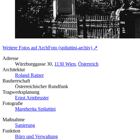
Weitere Fotos auf ArchFoto (spiluttini-archiv) ↗
Adresse
Würzburggasse 30,
1130 Wien
,
Österreich
Architektur
Roland Rainer
Bauherrschaft
Österreichischer Rundfunk
Tragwerksplanung
Ernst Armbruster
Fotografie
Margherita Spiluttini
Maßnahme
Sanierung
Funktion
Büro und Verwaltung