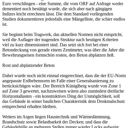
Euro verschlingen - eine Summe, die vom ORF auf Anfrage weder
dementiert noch bestätigt wurde, die sich aber nach gängigen
Indizes leicht errechnen lässt. Die dem Standard vorliegenden
Studien dokumentieren jedenfalls eine Mängelliste, die schier endlos
ist.
Sie beginnt beim Tragwerk, das aktuellen Normen nicht entspricht,
weil die Auflager der tragenden Struktur nach heutigen Kriterien
viel zu kurz dimensioniert sind. Das setzt sich fort bei einer
Betondeckung von gerade einem Zentimeter, was über die Jahre die
Bewehrungseisen formschön rosten, den Beton abplatzen ließ.
Rost und abplatzender Beton
Dabei wurde noch nicht einmal eingerechnet, dass die der EU-Norm
angepasste Erdbebennorm im Falle einer Generalsanierung zu
berücksichtigen wäre. Der Bereich Küniglberg wurde von Zone 1
auf Zone 3 gewertet, nachzuweisen wären also zumindest dreifache
Horizontallasten - ein konstruktives Ding der Unmöglichkeit, soll
das Gebäude in seiner baulichen Charakteristik dem Denkmalschutz
entsprechend erhalten bleiben.
Weiters im Argen liegen Haustechnik und Wärmedämmung,
Brandschutz sowie Belastbarkeit der Decken; und dass die
Gebäudehülle an mehreren Stellen immer wieder Lecks aufweist,