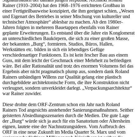
Rainer (1910–2004) hat den 1968–1976 errichteten Großbau in
einer Fertigteilbauweise konzipiert, die ihm geeignet schien, „Wesen
und Eigenart des Betriebes in seiner Mischung von kultureller und
technischer Atmosphäre“ ablesbar zu machen. Ab den 1980er-
Jahren folgten in mehreren Bauetappen ebenfalls von Rainer
geplante Erweiterungen. Es entstand über die Jahre ein Konglomerat
an unterschiedlichen Baukörpern, die sich zu einer großen Masse,
der bekannten „Burg“, formieren. Studios, Büros, Hallen,
Werkstätten etc. bilden in sich ein lebendiges Gefüge
verschiedenartiger Funktionen. Es ist kein fescher Bau aus einem
Guss, mit dem leicht der Geschmack einer Mehrheit zu befriedigen
wäre. Bei aller Rationalität und trotz des enormen Volumens fiel das
Ergebnis aber nicht pragmatisch plump aus, sondern dank Roland
Rainers unbändigen Willens zur Qualität gelang eine plastisch
durchgebildete architektonische Form, die ihre Konstruktion nicht
verleugnet, sondern unverkleidet darlegt. „Verpackungsarchitektur“
war Rainer zuwider.
Diese drohte dem ORF-Zentrum schon ein Jahr nach Roland
Rainers Tod angesichts anstehender Sanierungsmaßnahmen. Seither
geisterten Absiedlungsszenarien durch die Medien. Die gute Lage
der „Burg“ würde sich ja auch für ein Sanatorium oder Altersheim
eignen, lautete eine der Nachnutzungsideen. Vom Aufbruch des
ORF in eine neue Zukunft im Media Quarter St. Marx und vom