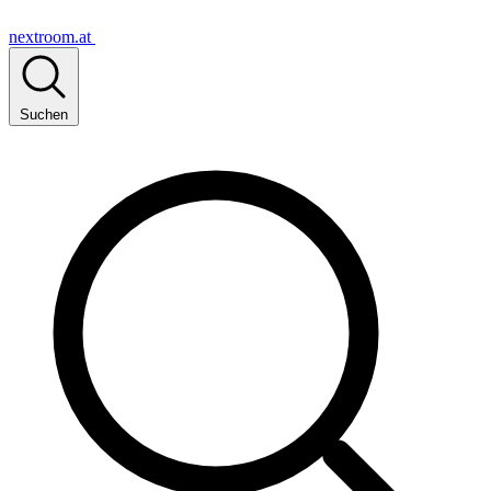
nextroom.at
Suchen