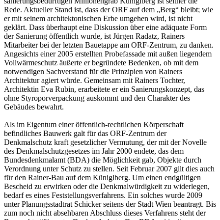
sanierungsbedürftigen Millionengrab Küniglberg ist seither die
Rede. Aktueller Stand ist, dass der ORF auf dem „Berg“ bleibt; wie
er mit seinem architektonischen Erbe umgehen wird, ist nicht
geklärt. Dass überhaupt eine Diskussion über eine adäquate Form
der Sanierung öffentlich wurde, ist Jürgen Radatz, Rainers
Mitarbeiter bei der letzten Bauetappe am ORF-Zentrum, zu danken.
Angesichts einer 2005 erstellten Probefassade mit außen liegendem
Vollwärmeschutz äußerte er begründete Bedenken, ob mit dem
notwendigen Sachverstand für die Prinzipien von Rainers
Architektur agiert würde. Gemeinsam mit Rainers Tochter,
Architektin Eva Rubin, erarbeitete er ein Sanierungskonzept, das
ohne Styroporverpackung auskommt und den Charakter des
Gebäudes bewahrt.
Als im Eigentum einer öffentlich-rechtlichen Körperschaft
befindliches Bauwerk galt für das ORF-Zentrum der
Denkmalschutz kraft gesetzlicher Vermutung, der mit der Novelle
des Denkmalschutzgesetzes im Jahr 2000 endete, das dem
Bundesdenkmalamt (BDA) die Möglichkeit gab, Objekte durch
Verordnung unter Schutz zu stellen. Seit Februar 2007 gilt dies auch
für den Rainer-Bau auf dem Küniglberg. Um einen endgültigen
Bescheid zu erwirken oder die Denkmalwürdigkeit zu widerlegen,
bedarf es eines Feststellungsverfahrens. Ein solches wurde 2009
unter Planungsstadtrat Schicker seitens der Stadt Wien beantragt. Bis
zum noch nicht absehbaren Abschluss dieses Verfahrens steht der