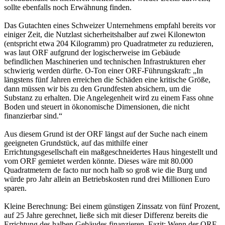
sollte ebenfalls noch Erwähnung finden.
Das Gutachten eines Schweizer Unternehmens empfahl bereits vor
einiger Zeit, die Nutzlast sicherheitshalber auf zwei Kilonewton
(entspricht etwa 204 Kilogramm) pro Quadratmeter zu reduzieren,
was laut ORF aufgrund der logischerweise im Gebäude
befindlichen Maschinerien und technischen Infrastrukturen eher
schwierig werden dürfte. O-Ton einer ORF-Führungskraft: „In
längstens fünf Jahren erreichen die Schäden eine kritische Größe,
dann müssen wir bis zu den Grundfesten absichern, um die
Substanz zu erhalten. Die Angelegenheit wird zu einem Fass ohne
Boden und steuert in ökonomische Dimensionen, die nicht
finanzierbar sind.“
Aus diesem Grund ist der ORF längst auf der Suche nach einem
geeigneten Grundstück, auf das mithilfe einer
Errichtungsgesellschaft ein maßgeschneidertes Haus hingestellt und
vom ORF gemietet werden könnte. Dieses wäre mit 80.000
Quadratmetern de facto nur noch halb so groß wie die Burg und
würde pro Jahr allein an Betriebskosten rund drei Millionen Euro
sparen.
Kleine Berechnung: Bei einem günstigen Zinssatz von fünf Prozent,
auf 25 Jahre gerechnet, ließe sich mit dieser Differenz bereits die
Errichtung des halben Gebäudes finanzieren. Fazit: Wenn der ORF