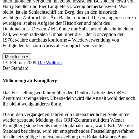
internationalen Vergleich mit zeitgenössischen Beispielen, etwa von
Harry Seidler und Pier Luigi Nervi, wenig bemerkenswert. Was
bleibt, ist ein Schlachtschiff am Berg, das an den historisch
wichtigen Aufbruch der Ära Bacher erinnert. Diesen angemessen zu
würdigen ist aber Aufgabe der Historiker und nicht des
Denkmalamts. Dessen Ziel könnte nur Substanzerhalt sein in einem
Fall, wo vom radikalen Umbau über die – der Konzeption der
1970er-Jahre durchaus konforme – Wiederverwendung von
Fertigteilen bis zum Abriss alles möglich sein sollte.
Mehr lesen +
13. Februar 2009
Ute Woltron
Der Standard
Millionengrab Küniglberg
Das Feststellungsverfahren über den Denkmalschutz des ORF-
Zentrums ist eingeleitet. Übersiedeln wird die Anstalt wohl dennoch.
Ihr bleibt wenig anderes übrig.
Die in den vergangenen Jahren von unterschiedlicher Seite immer
wieder gestreute Meldung, das ORF-Zentrum auf dem Wiener
Küniglberg stehe bereits unter Denkmalschutz, war falsch. Wie der
Standard berichtete, wird ein entsprechendes Feststellungsverfahren
für die letztgültige Unterschutzstellung des Roland-Rainer-Baus