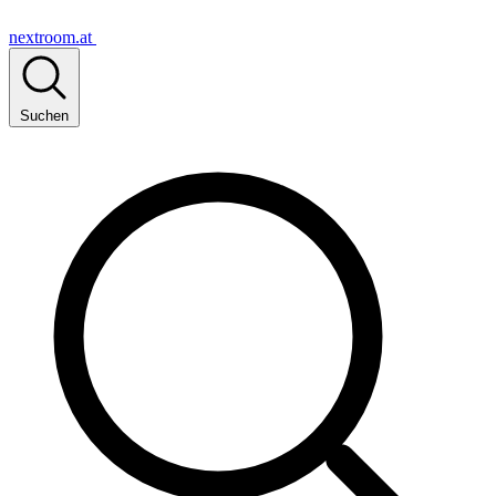
nextroom.at
Suchen