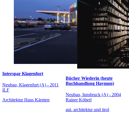
Interspar Klagenfurt
Bücher Wiederin (heute
Buchhandlung Haymon)
Neubau, Klagenfurt (A) - 2011
ILF
Neubau, Innsbruck (A) - 2004
Architektur Haus Kärnten
Rainer Köberl
aut. architektur und tirol