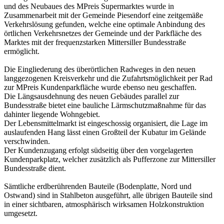
und des Neubaues des MPreis Supermarktes wurde in
Zusammenarbeit mit der Gemeinde Piesendorf eine zeitgemäße
Verkehrslösung gefunden, welche eine optimale Anbindung des
örtlichen Verkehrsnetzes der Gemeinde und der Parkfläche des
Marktes mit der frequenzstarken Mittersiller Bundesstraße
ermöglicht.
Die Eingliederung des überörtlichen Radweges in den neuen
langgezogenen Kreisverkehr und die Zufahrtsmöglichkeit per Rad
zur MPreis Kundenparkfläche wurde ebenso neu geschaffen.
Die Längsausdehnung des neuen Gebäudes parallel zur
Bundesstraße bietet eine bauliche Lärmschutzmaßnahme für das
dahinter liegende Wohngebiet.
Der Lebensmittelmarkt ist eingeschossig organisiert, die Lage im
auslaufenden Hang lässt einen Großteil der Kubatur im Gelände
verschwinden.
Der Kundenzugang erfolgt südseitig über den vorgelagerten
Kundenparkplatz, welcher zusätzlich als Pufferzone zur Mittersiller
Bundesstraße dient.
Sämtliche erdberührenden Bauteile (Bodenplatte, Nord und
Ostwand) sind in Stahlbeton ausgeführt, alle übrigen Bauteile sind
in einer sichtbaren, atmosphärisch wirksamen Holzkonstruktion
umgesetzt.