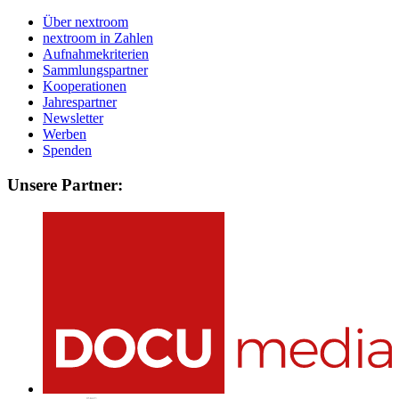
Über nextroom
nextroom in Zahlen
Aufnahmekriterien
Sammlungspartner
Kooperationen
Jahrespartner
Newsletter
Werben
Spenden
Unsere Partner: