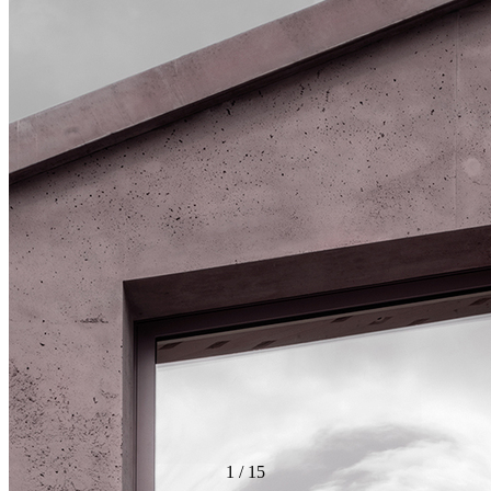
1
/
15