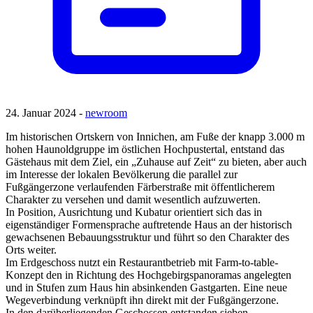
24. Januar 2024 -
newroom
Im historischen Ortskern von Innichen, am Fuße der knapp 3.000 m
hohen Haunoldgruppe im östlichen Hochpustertal, entstand das
Gästehaus mit dem Ziel, ein „Zuhause auf Zeit“ zu bieten, aber auch
im Interesse der lokalen Bevölkerung die parallel zur
Fußgängerzone verlaufenden Färberstraße mit öffentlicherem
Charakter zu versehen und damit wesentlich aufzuwerten.
In Position, Ausrichtung und Kubatur orientiert sich das in
eigenständiger Formensprache auftretende Haus an der historisch
gewachsenen Bebauungsstruktur und führt so den Charakter des
Orts weiter.
Im Erdgeschoss nutzt ein Restaurantbetrieb mit Farm-to-table-
Konzept den in Richtung des Hochgebirgspanoramas angelegten
und in Stufen zum Haus hin absinkenden Gastgarten. Eine neue
Wegeverbindung verknüpft ihn direkt mit der Fußgängerzone.
In den darüberliegenden Geschossen entstanden sieben