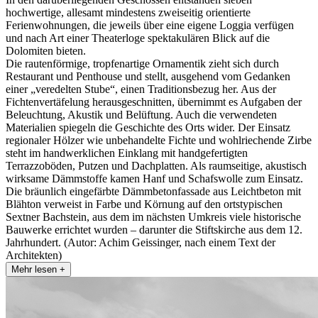
hochwertige, allesamt mindestens zweiseitig orientierte
Ferienwohnungen, die jeweils über eine eigene Loggia verfügen
und nach Art einer Theaterloge spektakulären Blick auf die
Dolomiten bieten.
Die rautenförmige, tropfenartige Ornamentik zieht sich durch
Restaurant und Penthouse und stellt, ausgehend vom Gedanken
einer „veredelten Stube“, einen Traditionsbezug her. Aus der
Fichtenvertäfelung herausgeschnitten, übernimmt es Aufgaben der
Beleuchtung, Akustik und Belüftung. Auch die verwendeten
Materialien spiegeln die Geschichte des Orts wider. Der Einsatz
regionaler Hölzer wie unbehandelte Fichte und wohlriechende Zirbe
steht im handwerklichen Einklang mit handgefertigten
Terrazzoböden, Putzen und Dachplatten. Als raumseitige, akustisch
wirksame Dämmstoffe kamen Hanf und Schafswolle zum Einsatz.
Die bräunlich eingefärbte Dämmbetonfassade aus Leichtbeton mit
Blähton verweist in Farbe und Körnung auf den ortstypischen
Sextner Bachstein, aus dem im nächsten Umkreis viele historische
Bauwerke errichtet wurden – darunter die Stiftskirche aus dem 12.
Jahrhundert. (Autor: Achim Geissinger, nach einem Text der
Architekten)
Mehr lesen +