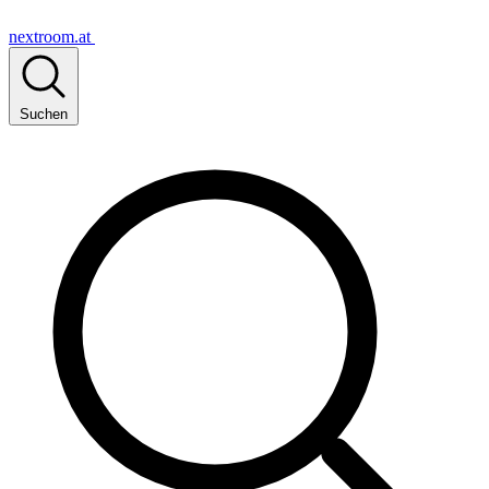
nextroom.at
Suchen