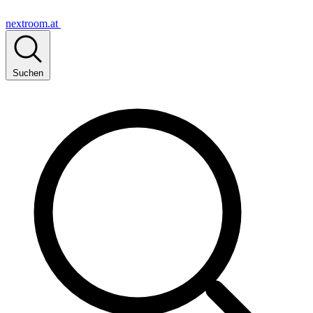
nextroom.at
Suchen