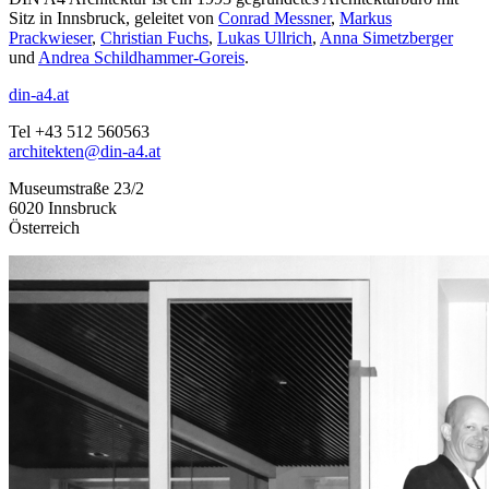
Sitz in Innsbruck, geleitet von
Conrad Messner
,
Markus
Prackwieser
,
Christian Fuchs
,
Lukas Ullrich
,
Anna Simetzberger
und
Andrea Schildhammer-Goreis
.
din-a4.at
Tel +43 512 560563
architekten@din-a4.at
Museumstraße 23/2
6020 Innsbruck
Österreich