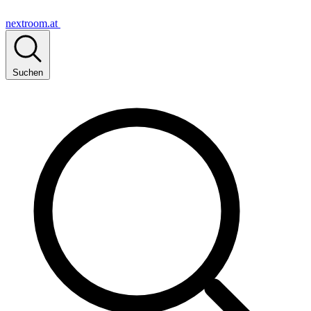
nextroom.at
Suchen