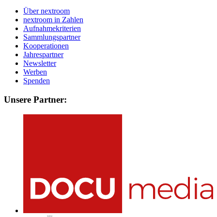
Über nextroom
nextroom in Zahlen
Aufnahmekriterien
Sammlungspartner
Kooperationen
Jahrespartner
Newsletter
Werben
Spenden
Unsere Partner: