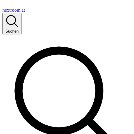
nextroom.at
Suchen