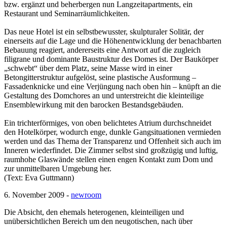
bzw. ergänzt und beherbergen nun Langzeitapartments, ein
Restaurant und Seminarräumlichkeiten.
Das neue Hotel ist ein selbstbewusster, skulpturaler Solitär, der
einerseits auf die Lage und die Höhenentwicklung der benachbarten
Bebauung reagiert, andererseits eine Antwort auf die zugleich
filigrane und dominante Baustruktur des Domes ist. Der Baukörper
„schwebt“ über dem Platz, seine Masse wird in einer
Betongitterstruktur aufgelöst, seine plastische Ausformung –
Fassadenknicke und eine Verjüngung nach oben hin – knüpft an die
Gestaltung des Domchores an und unterstreicht die kleinteilige
Ensemblewirkung mit den barocken Bestandsgebäuden.
Ein trichterförmiges, von oben belichtetes Atrium durchschneidet
den Hotelkörper, wodurch enge, dunkle Gangsituationen vermieden
werden und das Thema der Transparenz und Offenheit sich auch im
Inneren wiederfindet. Die Zimmer selbst sind großzügig und luftig,
raumhohe Glaswände stellen einen engen Kontakt zum Dom und
zur unmittelbaren Umgebung her.
(Text: Eva Guttmann)
6. November 2009 -
newroom
Die Absicht, den ehemals heterogenen, kleinteiligen und
unübersichtlichen Bereich um den neugotischen, nach über