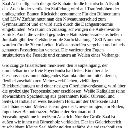
Saal Achse fügt sich die große Kubatur in die historische Altstadt
ein. Auch in der vertikalen Staffelung wird auf Traufenhöhen der
umliegenden Bauten Rücksicht genommen: Für den Bühnenturm
und LKW Zufahrt nutzt man den Niveauunterschied zum
Gymnasiumhof und er wird auch durch die Dachgastronomie
eingebunden. Wo räumlich zulässig, schwingen die Außenwände
zurück. Auch die vertikal gegliederte Natursteinfassade aus hellem
Jurakalk gibt dem Gebäude noble Zurückhaltung. 1880 Nummern
wurden für die 30 cm breiten Kalksteinstreifen vergeben und mittels
genauem Fassadenplan versetzt. Die variierenden Fugen
strukturieren die Fassade und erinnern an Wellen eines Vorhangs.
Großzügige Glasflächen markieren den Haupteingang, der
unmittelbar in die freie Foyerlandschaft leitet. Ein über alle
Geschosse zusammenhängendes Raumkontinuum mit Galerien,
flexibel zuschaltbaren Mehrzweckflächen, vielfältigen
Blickbeziehungen und einer riesigen Oberlichtverglasung, wird über
die großzügige Treppenskulptur erschlossen. Weiße Kalkglätte (eine
abwaschbare Spachtelung aus gebranntem Kalk, Olivenöl und
Seife), Handlauf in weiß lasiertem Holz, auf der Unterseite LED
Lichtbänder sind Materialisierungen der Umwehrungen; am Boden,
fugenloser Betonterrazzo; Wände der Seminar- und
Verwaltungsräume in weißem Anstrich. Nur der Große Saal ist
außen wie innen mit Birnenholz verkleidet. Der im Galeriebereich
zuschaltbare Kleine Saal bleibt golden gefärbt, die erdgeschoßigen