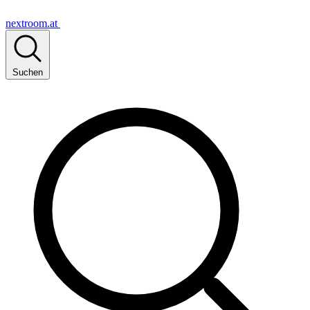
nextroom.at
Suchen