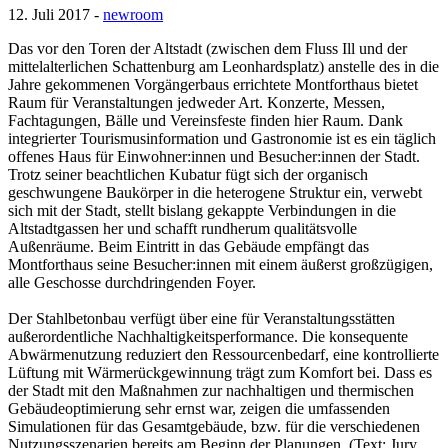
12. Juli 2017 -
newroom
Das vor den Toren der Altstadt (zwischen dem Fluss Ill und der
mittelalterlichen Schattenburg am Leonhardsplatz) anstelle des in die
Jahre gekommenen Vorgängerbaus errichtete Montforthaus bietet
Raum für Veranstaltungen jedweder Art. Konzerte, Messen,
Fachtagungen, Bälle und Vereinsfeste finden hier Raum. Dank
integrierter Tourismusinformation und Gastronomie ist es ein täglich
offenes Haus für Einwohner:innen und Besucher:innen der Stadt.
Trotz seiner beachtlichen Kubatur fügt sich der organisch
geschwungene Baukörper in die heterogene Struktur ein, verwebt
sich mit der Stadt, stellt bislang gekappte Verbindungen in die
Altstadtgassen her und schafft rundherum qualitätsvolle
Außenräume. Beim Eintritt in das Gebäude empfängt das
Montforthaus seine Besucher:innen mit einem äußerst großzügigen,
alle Geschosse durchdringenden Foyer.
Der Stahlbetonbau verfügt über eine für Veranstaltungsstätten
außerordentliche Nachhaltigkeitsperformance. Die konsequente
Abwärmenutzung reduziert den Ressourcenbedarf, eine kontrollierte
Lüftung mit Wärmerückgewinnung trägt zum Komfort bei. Dass es
der Stadt mit den Maßnahmen zur nachhaltigen und thermischen
Gebäudeoptimierung sehr ernst war, zeigen die umfassenden
Simulationen für das Gesamtgebäude, bzw. für die verschiedenen
Nutzungsszenarien bereits am Beginn der Planungen. (Text: Jury