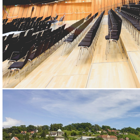
1
/
13