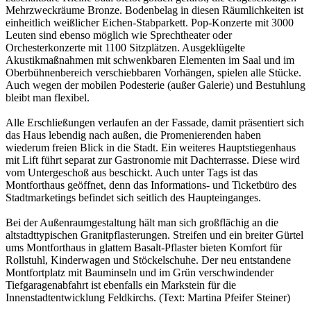
Mehrzweckräume Bronze. Bodenbelag in diesen Räumlichkeiten ist
einheitlich weißlicher Eichen-Stabparkett. Pop-Konzerte mit 3000
Leuten sind ebenso möglich wie Sprechtheater oder
Orchesterkonzerte mit 1100 Sitzplätzen. Ausgeklügelte
Akustikmaßnahmen mit schwenkbaren Elementen im Saal und im
Oberbühnenbereich verschiebbaren Vorhängen, spielen alle Stücke.
Auch wegen der mobilen Podesterie (außer Galerie) und Bestuhlung
bleibt man flexibel.
Alle Erschließungen verlaufen an der Fassade, damit präsentiert sich
das Haus lebendig nach außen, die Promenierenden haben
wiederum freien Blick in die Stadt. Ein weiteres Hauptstiegenhaus
mit Lift führt separat zur Gastronomie mit Dachterrasse. Diese wird
vom Untergeschoß aus beschickt. Auch unter Tags ist das
Montforthaus geöffnet, denn das Informations- und Ticketbüro des
Stadtmarketings befindet sich seitlich des Haupteinganges.
Bei der Außenraumgestaltung hält man sich großflächig an die
altstadttypischen Granitpflasterungen. Streifen und ein breiter Gürtel
ums Montforthaus in glattem Basalt-Pflaster bieten Komfort für
Rollstuhl, Kinderwagen und Stöckelschuhe. Der neu entstandene
Montfortplatz mit Bauminseln und im Grün verschwindender
Tiefgaragenabfahrt ist ebenfalls ein Markstein für die
Innenstadtentwicklung Feldkirchs. (Text: Martina Pfeifer Steiner)