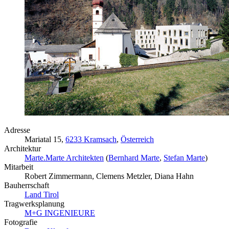
Adresse
Mariatal 15,
6233 Kramsach
,
Österreich
Architektur
Marte.Marte Architekten
(
Bernhard Marte
,
Stefan Marte
)
Mitarbeit
Robert Zimmermann, Clemens Metzler, Diana Hahn
Bauherrschaft
Land Tirol
Tragwerksplanung
M+G INGENIEURE
Fotografie