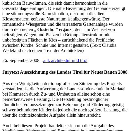
kubischen Bauvolumen, die sich damit harmonisch in die
Gesamtanlage einfügen. Die nahe Beziehung der Gebäude erzeugt
eine stimmungsvolle Raumsituation, der durch die alten
Klostermauern gefasste Naturraum ist allgegenwärtig. Der
romantische Wiesgarten und die terrassierte Gartenanlage wurden
durch den neuen „Klosterhof“ ergänzt, der – im Wechsel von
befestigten Wegen und Plätzen in Betonplattenstruktur mit
unbefestigten Flächen in Kies – zurückhaltend die Freifläche
zwischen Kirche, Schule und Internat gestaltet. (Text: Claudia
Wedekind nach einem Text der Architekten)
26. September 2008 -
aut. architektur und tirol
Jurytext Auszeichnung des Landes Tirol für Neues Bauen 2008
Aus den Widrigkeiten der topografischen Situierung des Projekts
verstanden, ist die Aufwertung der Landessonderschule in Mariatal
bei Kramsach durch Zu- und Umbauten alleine schon eine
bemerkenswerte Leistung. Die Herstellung bestmöglicher
räumlicher Voraussetzungen zur Betreuung und Förderung geistig
schwer behinderter Kinder ist jedoch die noch größere Leistung, die
über die architektonische Aufgabe allein hinausreicht.
Auch bei diesem Projekt handelt es sich um die Aufgabe des
Verdichtens, Verbesserns und Bereicherns in einer vorgefundenen