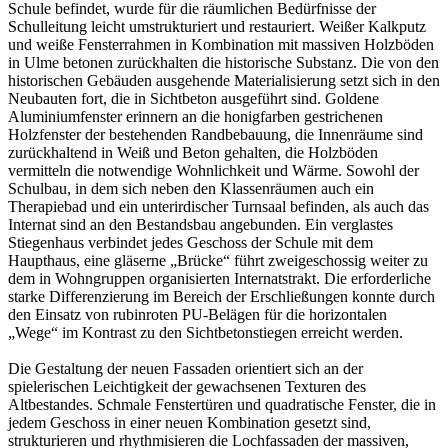
Schule befindet, wurde für die räumlichen Bedürfnisse der
Schulleitung leicht umstrukturiert und restauriert. Weißer Kalkputz
und weiße Fensterrahmen in Kombination mit massiven Holzböden
in Ulme betonen zurückhalten die historische Substanz. Die von den
historischen Gebäuden ausgehende Materialisierung setzt sich in den
Neubauten fort, die in Sichtbeton ausgeführt sind. Goldene
Aluminiumfenster erinnern an die honigfarben gestrichenen
Holzfenster der bestehenden Randbebauung, die Innenräume sind
zurückhaltend in Weiß und Beton gehalten, die Holzböden
vermitteln die notwendige Wohnlichkeit und Wärme. Sowohl der
Schulbau, in dem sich neben den Klassenräumen auch ein
Therapiebad und ein unterirdischer Turnsaal befinden, als auch das
Internat sind an den Bestandsbau angebunden. Ein verglastes
Stiegenhaus verbindet jedes Geschoss der Schule mit dem
Haupthaus, eine gläserne „Brücke“ führt zweigeschossig weiter zu
dem in Wohngruppen organisierten Internatstrakt. Die erforderliche
starke Differenzierung im Bereich der Erschließungen konnte durch
den Einsatz von rubinroten PU-Belägen für die horizontalen
„Wege“ im Kontrast zu den Sichtbetonstiegen erreicht werden.
Die Gestaltung der neuen Fassaden orientiert sich an der
spielerischen Leichtigkeit der gewachsenen Texturen des
Altbestandes. Schmale Fenstertüren und quadratische Fenster, die in
jedem Geschoss in einer neuen Kombination gesetzt sind,
strukturieren und rhythmisieren die Lochfassaden der massiven,