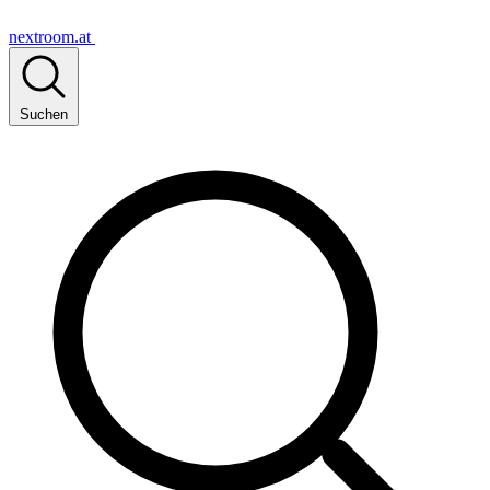
nextroom.at
Suchen