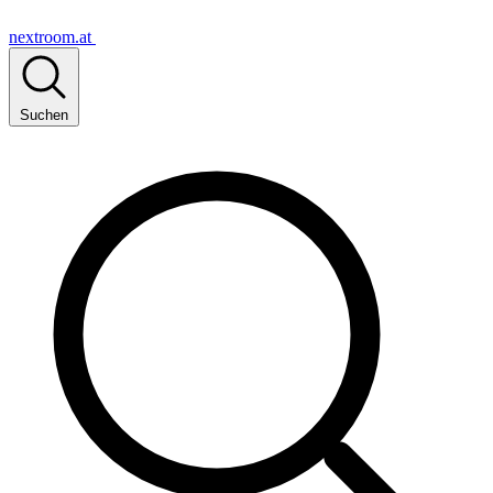
nextroom.at
Suchen